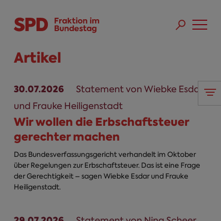
Direkt zum Inhalt
Skip to main menu
Skip to footer sitemap
Artikel
30.07.2026
Statement von Wiebke Esdar
und Frauke Heiligenstadt
Wir wollen die Erbschaftsteuer
gerechter machen
Das Bundesverfassungsgericht verhandelt im Oktober
über Regelungen zur Erbschaftsteuer. Das ist eine Frage
der Gerechtigkeit – sagen Wiebke Esdar und Frauke
Heiligenstadt.
29.07.2026
Statement von Nina Scheer