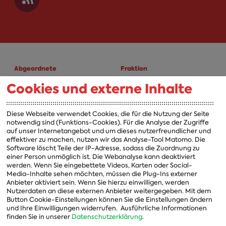
Abgeordnete
Fraktion
Cookies und externe Inhalte
A-Z
Fraktion
Vorsitzender
Diese Webseite verwendet Cookies, die für die Nutzung der Seite
notwendig sind (Funktions-Cookies). Für die Analyse der Zugriffe
Vorstand
auf unser Internetangebot und um dieses nutzerfreundlicher und
effektiver zu machen, nutzen wir das Analyse-Tool Matomo. Die
Arbeitsgruppen
Software löscht Teile der IP-Adresse, sodass die Zuordnung zu
einer Person unmöglich ist. Die Webanalyse kann deaktiviert
Ausschussvorsitzende
werden. Wenn Sie eingebettete Videos, Karten oder Social-
Media-Inhalte sehen möchten, müssen die Plug-Ins externer
Beauftragte
Anbieter aktiviert sein. Wenn Sie hierzu einwilligen, werden
Nutzerdaten an diese externen Anbieter weitergegeben. Mit dem
Landesgruppen
Button Cookie-Einstellungen können Sie die Einstellungen ändern
Organisation
und Ihre Einwilligungen widerrufen.
Ausführliche Informationen
finden Sie in unserer
Datenschutzerklärung
.
Geschichte