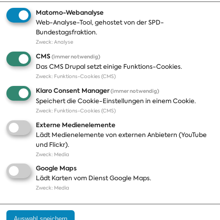
Matomo-Webanalyse
Web-Analyse-Tool, gehostet von der SPD-
Themen
Presse
Bundestagsfraktion.
Zweck
:
Analyse
A-Z
Presseveröffentlichungen
CMS
(immer notwendig)
Positionen
Fotos
Das CMS Drupal setzt einige Funktions-Cookies.
Zweck
:
Funktions-Cookies (CMS)
Bilanz
Abonnements
Klaro Consent Manager
(immer notwendig)
Publikationen
Pressekontakt
Speichert die Cookie-Einstellungen in einem Cookie.
Zweck
:
Funktions-Cookies (CMS)
Termine
Externe Medienelemente
Jobs und Ausbildung
Lädt Medienelemente von externen Anbietern (YouTube
Häufige Fragen
und Flickr).
Podcast
Zweck
:
Media
Abonnements
Google Maps
Aktualisierungen
Lädt Karten vom Dienst Google Maps.
Kontakt
Zweck
:
Media
Impressum
Auswahl speichern
Datenschutz