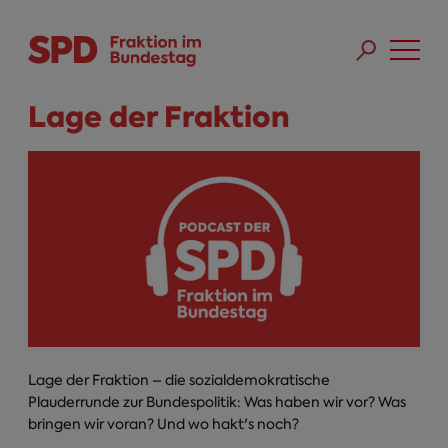
Direkt zum Inhalt
Skip to main menu
Skip to footer sitemap
Lage der Fraktion
Lage der Fraktion – die sozialdemokratische
Plauderrunde zur Bundespolitik: Was haben wir vor? Was
bringen wir voran? Und wo hakt's noch?