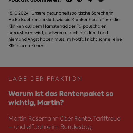
Podcast abonnieren:
18.10.2024
| Unsere gesundheitspolitische Sprecherin
Heike Baehrens erklärt, wie die Krankenhausreform die
Kliniken aus dem Hamsterrad der Fallpauschalen
herausholen wird, und warum auch auf dem Land
niemand Angst haben muss, im Notfall nicht schnell eine
Klinik zu erreichen.
LAGE DER FRAKTION
Warum ist das Rentenpaket so
wichtig, Martin?
Martin Rosemann über Rente, Tariftreue
– und elf Jahre im Bundestag.