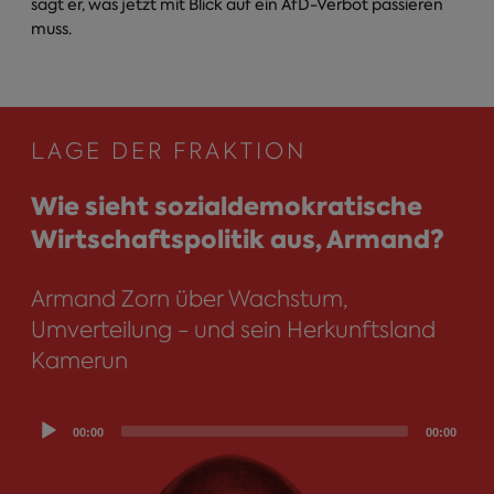
sagt er, was jetzt mit Blick auf ein AfD-Verbot passieren
muss.
LAGE DER FRAKTION
Wie sieht sozialdemokratische
Wirtschaftspolitik aus, Armand?
Armand Zorn über Wachstum,
Umverteilung - und sein Herkunftsland
Kamerun
Audio
00:00
00:00
Player