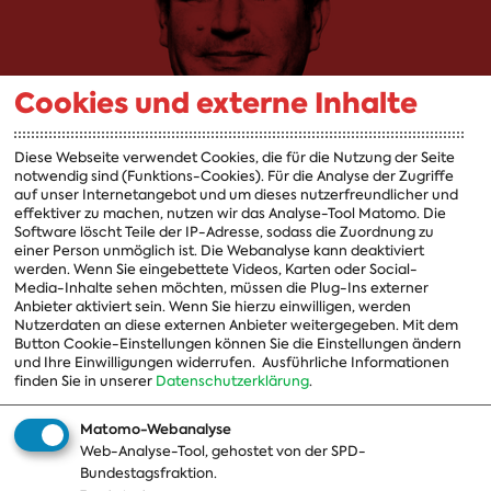
Cookies und externe Inhalte
Diese Webseite verwendet Cookies, die für die Nutzung der Seite
notwendig sind (Funktions-Cookies). Für die Analyse der Zugriffe
auf unser Internetangebot und um dieses nutzerfreundlicher und
effektiver zu machen, nutzen wir das Analyse-Tool Matomo. Die
Software löscht Teile der IP-Adresse, sodass die Zuordnung zu
einer Person unmöglich ist. Die Webanalyse kann deaktiviert
werden. Wenn Sie eingebettete Videos, Karten oder Social-
Podcast abonnieren:
Media-Inhalte sehen möchten, müssen die Plug-Ins externer
Anbieter aktiviert sein. Wenn Sie hierzu einwilligen, werden
Nutzerdaten an diese externen Anbieter weitergegeben. Mit dem
26.04.2024
| Bundesarbeitsminister Hubertus Heil erklärt,
Button Cookie-Einstellungen können Sie die Einstellungen ändern
warum der Bund bald nur noch Aufträge an
und Ihre Einwilligungen widerrufen.
Ausführliche Informationen
Unternehmen vergibt, die nach Tarif zahlen, wer die
finden Sie in unserer
Datenschutzerklärung
.
Getränkerechnung übernimmt, wenn er sich mit dem
Finanzminister trifft und für welchen Fußballverein aus
Matomo-Webanalyse
Niedersachsen sein Herz schlägt.
Web-Analyse-Tool, gehostet von der SPD-
Bundestagsfraktion.