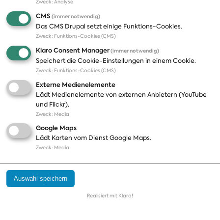
Zweck
:
Analyse
CMS
(immer notwendig)
Das CMS Drupal setzt einige Funktions-Cookies.
LAGE DER FRAKTION
Zweck
:
Funktions-Cookies (CMS)
Klaro Consent Manager
(immer notwendig)
Was tun, damit die Wirtschaft
Speichert die Cookie-Einstellungen in einem Cookie.
Zweck
:
Funktions-Cookies (CMS)
wächst, Bernd?
Externe Medienelemente
Lädt Medienelemente von externen Anbietern (YouTube
Bernd Westphal über den Standort
und Flickr).
Deutschland und Unionsforderungen aus
Zweck
:
Media
der Mottenkiste
Google Maps
Lädt Karten vom Dienst Google Maps.
Zweck
:
Media
Audio
00:00
00:00
Player
Auswahl speichern
Realisiert mit Klaro!