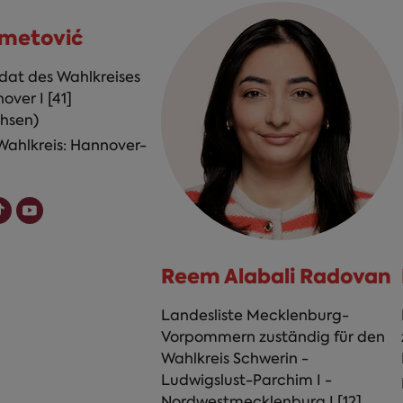
hmetović
at des Wahlkreises
ver I [41]
hsen)
Wahlkreis: Hannover-
Reem Alabali Radovan
Landesliste Mecklenburg-
Vorpommern zuständig für den
Wahlkreis Schwerin -
Ludwigslust-Parchim I -
Nordwestmecklenburg I [12]