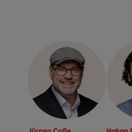
Jürgen Coße
Hakan 