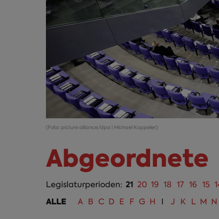
(Foto: picture alliance/dpa | Michael Kappeler)
Abgeordnete
21
Legislaturperioden:
20
19
18
17
16
15
1
ALLE
A
B
C
D
E
F
G
H
I
J
K
L
M
N