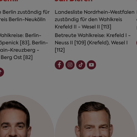
 Berlin zuständig für
Landesliste Nordrhein-Westfalen
eis Berlin-Neukölln
zuständig für den Wahlkreis
Krefeld II - Wesel II [113]
hlkreise: Berlin-
Betreute Wahlkreise: Krefeld I -
penick [83], Berlin-
Neuss II [109] (Krefeld), Wesel I
hain-Kreuzberg -
[112]
 Berg Ost [82]