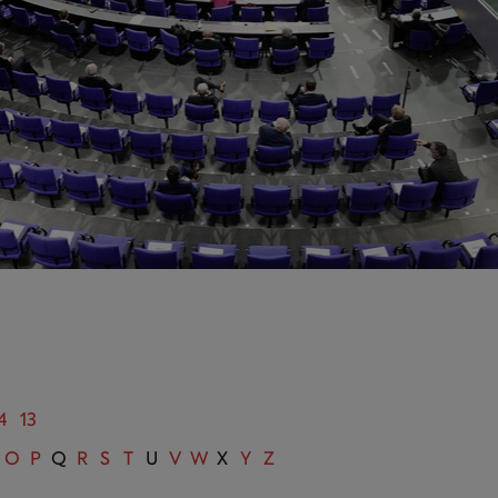
4
13
O
P
Q
R
S
T
U
V
W
X
Y
Z