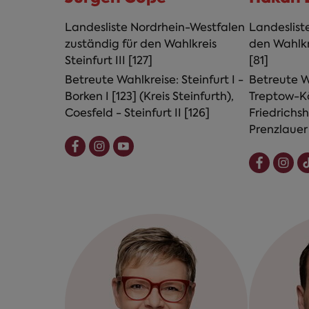
Landesliste Nordrhein-Westfalen
Landesliste
zuständig für den Wahlkreis
den Wahlkr
Steinfurt III [127]
[81]
Betreute Wahlkreise: Steinfurt I -
Betreute Wa
Borken I [123] (Kreis Steinfurth),
Treptow-Kö
Coesfeld - Steinfurt II [126]
Friedrichs
Prenzlauer