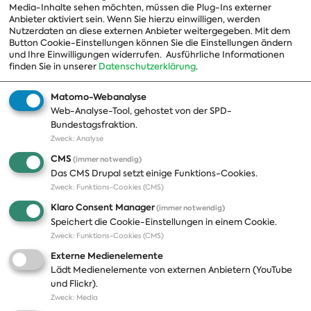
Media-Inhalte sehen möchten, müssen die Plug-Ins externer
Beauftragte
Anbieter aktiviert sein. Wenn Sie hierzu einwilligen, werden
Nutzerdaten an diese externen Anbieter weitergegeben. Mit dem
Landesgruppen
Button Cookie-Einstellungen können Sie die Einstellungen ändern
Organisation
und Ihre Einwilligungen widerrufen.
Ausführliche Informationen
finden Sie in unserer
Datenschutzerklärung
.
Geschichte
Matomo-Webanalyse
Web-Analyse-Tool, gehostet von der SPD-
Themen
Presse
Bundestagsfraktion.
Zweck
:
Analyse
A-Z
Presseveröffentlichungen
CMS
(immer notwendig)
Positionen
Fotos
Das CMS Drupal setzt einige Funktions-Cookies.
Zweck
:
Funktions-Cookies (CMS)
Bilanz
Abonnements
Klaro Consent Manager
(immer notwendig)
Publikationen
Pressekontakt
Speichert die Cookie-Einstellungen in einem Cookie.
Zweck
:
Funktions-Cookies (CMS)
Termine
Externe Medienelemente
Jobs und Ausbildung
Lädt Medienelemente von externen Anbietern (YouTube
Häufige Fragen
und Flickr).
Podcast
Zweck
:
Media
Abonnements