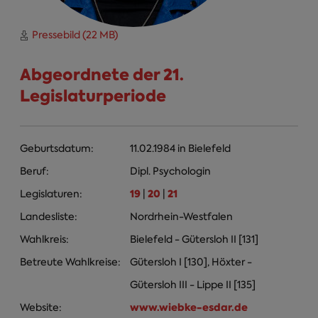
Pressebild (22 MB)
Abgeordnete der 21.
Legislaturperiode
Geburtsdatum:
11.02.1984
in
Bielefeld
Beruf:
Dipl. Psychologin
19
20
21
Legislaturen:
|
|
Landesliste:
Nordrhein-Westfalen
Wahlkreis:
Bielefeld - Gütersloh II [131]
Betreute Wahlkreise:
Gütersloh I [130], Höxter -
Gütersloh III - Lippe II [135]
www.wiebke-esdar.de
Website: