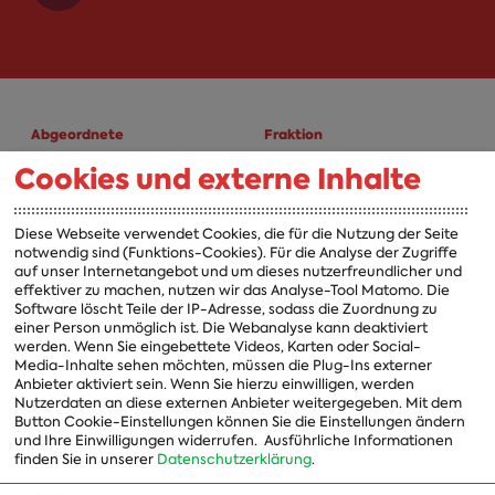
Abgeordnete
Fraktion
Cookies und externe Inhalte
A-Z
Fraktion
Vorsitzender
Diese Webseite verwendet Cookies, die für die Nutzung der Seite
notwendig sind (Funktions-Cookies). Für die Analyse der Zugriffe
Vorstand
auf unser Internetangebot und um dieses nutzerfreundlicher und
effektiver zu machen, nutzen wir das Analyse-Tool Matomo. Die
Arbeitsgruppen
Software löscht Teile der IP-Adresse, sodass die Zuordnung zu
einer Person unmöglich ist. Die Webanalyse kann deaktiviert
Ausschussvorsitzende
werden. Wenn Sie eingebettete Videos, Karten oder Social-
Media-Inhalte sehen möchten, müssen die Plug-Ins externer
Beauftragte
Anbieter aktiviert sein. Wenn Sie hierzu einwilligen, werden
Nutzerdaten an diese externen Anbieter weitergegeben. Mit dem
Landesgruppen
Button Cookie-Einstellungen können Sie die Einstellungen ändern
und Ihre Einwilligungen widerrufen.
Ausführliche Informationen
Organisation
finden Sie in unserer
Datenschutzerklärung
.
Geschichte