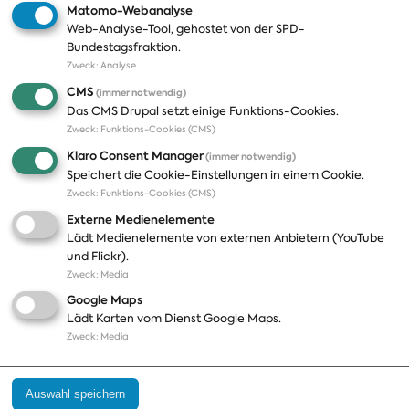
Matomo-Webanalyse
Web-Analyse-Tool, gehostet von der SPD-
Themen
Presse
Bundestagsfraktion.
Zweck
:
Analyse
A-Z
Presseveröffentlichungen
CMS
(immer notwendig)
Positionen
Fotos
Das CMS Drupal setzt einige Funktions-Cookies.
Zweck
:
Funktions-Cookies (CMS)
Bilanz
Abonnements
Klaro Consent Manager
(immer notwendig)
Publikationen
Pressekontakt
Speichert die Cookie-Einstellungen in einem Cookie.
Zweck
:
Funktions-Cookies (CMS)
Termine
Externe Medienelemente
Jobs und Ausbildung
Lädt Medienelemente von externen Anbietern (YouTube
Häufige Fragen
und Flickr).
Podcast
Zweck
:
Media
Abonnements
Google Maps
Aktualisierungen
Lädt Karten vom Dienst Google Maps.
Kontakt
Zweck
:
Media
Impressum
Auswahl speichern
Datenschutz