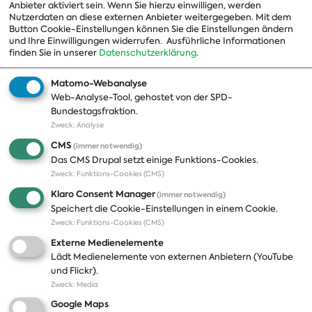
Anbieter aktiviert sein. Wenn Sie hierzu einwilligen, werden
Nutzerdaten an diese externen Anbieter weitergegeben. Mit dem
Landesgruppen
Button Cookie-Einstellungen können Sie die Einstellungen ändern
und Ihre Einwilligungen widerrufen.
Ausführliche Informationen
Organisation
finden Sie in unserer
Datenschutzerklärung
.
Geschichte
Matomo-Webanalyse
Web-Analyse-Tool, gehostet von der SPD-
Themen
Presse
Bundestagsfraktion.
Zweck
:
Analyse
A-Z
Presseveröffentlichungen
CMS
(immer notwendig)
Positionen
Fotos
Das CMS Drupal setzt einige Funktions-Cookies.
Zweck
:
Funktions-Cookies (CMS)
Bilanz
Abonnements
Klaro Consent Manager
(immer notwendig)
Publikationen
Pressekontakt
Speichert die Cookie-Einstellungen in einem Cookie.
Zweck
:
Funktions-Cookies (CMS)
Termine
Externe Medienelemente
Jobs und Ausbildung
Lädt Medienelemente von externen Anbietern (YouTube
Häufige Fragen
und Flickr).
Podcast
Zweck
:
Media
Abonnements
Google Maps