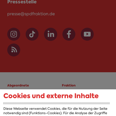
Pressestelle
presse@spdfraktion.de
Abgeordnete
Fraktion
Cookies und externe Inhalte
A-Z
Fraktion
Vorsitzender
Diese Webseite verwendet Cookies, die für die Nutzung der Seite
notwendig sind (Funktions-Cookies). Für die Analyse der Zugriffe
Vorstand