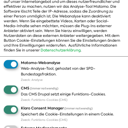
auf unser Internetangebot und um dieses nutzerfreundlicher und
effektiver zu machen, nutzen wir das Analyse-Tool Matomo. Die
Arbeitsgruppen
Software löscht Teile der IP-Adresse, sodass die Zuordnung zu
einer Person unmöglich ist. Die Webanalyse kann deaktiviert
Ausschussvorsitzende
werden. Wenn Sie eingebettete Videos, Karten oder Social-
Media-Inhalte sehen möchten, müssen die Plug-Ins externer
Beauftragte
Anbieter aktiviert sein. Wenn Sie hierzu einwilligen, werden
Nutzerdaten an diese externen Anbieter weitergegeben. Mit dem
Landesgruppen
Button Cookie-Einstellungen können Sie die Einstellungen ändern
und Ihre Einwilligungen widerrufen.
Ausführliche Informationen
Organisation
finden Sie in unserer
Datenschutzerklärung
.
Geschichte
Matomo-Webanalyse
Web-Analyse-Tool, gehostet von der SPD-
Themen
Presse
Bundestagsfraktion.
Zweck
:
Analyse
A-Z
Presseveröffentlichungen
CMS
(immer notwendig)
Positionen
Fotos
Das CMS Drupal setzt einige Funktions-Cookies.
Zweck
:
Funktions-Cookies (CMS)
Bilanz
Abonnements
Klaro Consent Manager
(immer notwendig)
Publikationen
Pressekontakt
Speichert die Cookie-Einstellungen in einem Cookie.
Zweck
:
Funktions-Cookies (CMS)
Termine