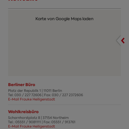
Karte von Google Maps laden
Berliner Büro
Platz der Republik 1
|
11011
Berlin
Tel:
030 / 227 72606
| Fax:
030 / 227 2372606
E-Mail Frauke Heiligenstadt
Wahlkreisbüro
Scharnhorstplatz 8
|
37154
Northeim
Tel.:
05551 / 9081111
| Fax:
05551 / 913761
E-Mail Frauke Heiligenstadt