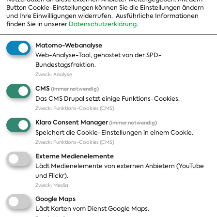
Button Cookie-Einstellungen können Sie die Einstellungen ändern
Organisation
und Ihre Einwilligungen widerrufen.
Ausführliche Informationen
finden Sie in unserer
Datenschutzerklärung
.
Geschichte
Matomo-Webanalyse
Web-Analyse-Tool, gehostet von der SPD-
Themen
Presse
Bundestagsfraktion.
Zweck
:
Analyse
A-Z
Presseveröffentlichungen
CMS
(immer notwendig)
Positionen
Fotos
Das CMS Drupal setzt einige Funktions-Cookies.
Zweck
:
Funktions-Cookies (CMS)
Bilanz
Abonnements
Klaro Consent Manager
(immer notwendig)
Publikationen
Pressekontakt
Speichert die Cookie-Einstellungen in einem Cookie.
Zweck
:
Funktions-Cookies (CMS)
Termine
Externe Medienelemente
Jobs und Ausbildung
Lädt Medienelemente von externen Anbietern (YouTube
Häufige Fragen
und Flickr).
Podcast
Zweck
:
Media
Abonnements
Google Maps
Aktualisierungen
Lädt Karten vom Dienst Google Maps.
Kontakt