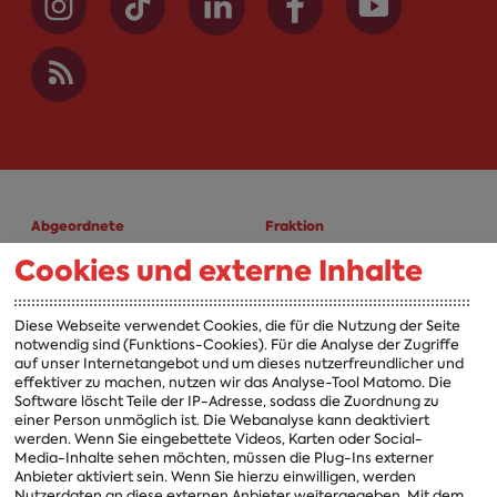
Abgeordnete
Fraktion
Cookies und externe Inhalte
A-Z
Fraktion
Vorsitzender
Diese Webseite verwendet Cookies, die für die Nutzung der Seite
notwendig sind (Funktions-Cookies). Für die Analyse der Zugriffe
Vorstand
auf unser Internetangebot und um dieses nutzerfreundlicher und
effektiver zu machen, nutzen wir das Analyse-Tool Matomo. Die
Arbeitsgruppen
Software löscht Teile der IP-Adresse, sodass die Zuordnung zu
einer Person unmöglich ist. Die Webanalyse kann deaktiviert
Ausschussvorsitzende
werden. Wenn Sie eingebettete Videos, Karten oder Social-
Media-Inhalte sehen möchten, müssen die Plug-Ins externer
Beauftragte
Anbieter aktiviert sein. Wenn Sie hierzu einwilligen, werden
Nutzerdaten an diese externen Anbieter weitergegeben. Mit dem
Landesgruppen