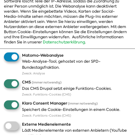
Software löscht Teile der IP-Adresse, sodass die Zuordnung zu
einer Person unmöglich ist. Die Webanalyse kann deaktiviert
Ausschussvorsitzende
werden. Wenn Sie eingebettete Videos, Karten oder Social-
Media-Inhalte sehen möchten, müssen die Plug-Ins externer
Beauftragte
Anbieter aktiviert sein. Wenn Sie hierzu einwilligen, werden
Nutzerdaten an diese externen Anbieter weitergegeben. Mit dem
Landesgruppen
Button Cookie-Einstellungen können Sie die Einstellungen ändern
Organisation
und Ihre Einwilligungen widerrufen.
Ausführliche Informationen
finden Sie in unserer
Datenschutzerklärung
.
Geschichte
Matomo-Webanalyse
Web-Analyse-Tool, gehostet von der SPD-
Themen
Presse
Bundestagsfraktion.
Zweck
:
Analyse
A-Z
Presseveröffentlichungen
CMS
(immer notwendig)
Positionen
Fotos
Das CMS Drupal setzt einige Funktions-Cookies.
Zweck
:
Funktions-Cookies (CMS)
Bilanz
Abonnements
Klaro Consent Manager
(immer notwendig)
Publikationen
Pressekontakt
Speichert die Cookie-Einstellungen in einem Cookie.
Zweck
:
Funktions-Cookies (CMS)
Termine
Externe Medienelemente
Jobs und Ausbildung
Lädt Medienelemente von externen Anbietern (YouTube
Häufige Fragen