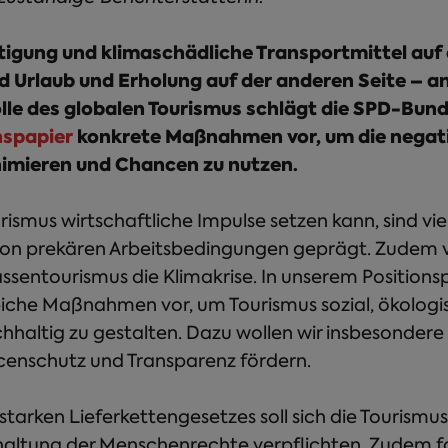
igung und klimaschädliche Transportmittel auf d
d Urlaub und Erholung auf der anderen Seite – a
lle des globalen Tourismus schlägt die SPD-Bun
nspapier
konkrete Maßnahmen vor, um die negati
nimieren und Chancen zu nutzen.
ismus wirtschaftliche Impulse setzen kann, sind viel
von prekären Arbeitsbedingungen geprägt. Zudem v
ssentourismus die Klimakrise. In unserem Positions
eiche Maßnahmen vor, um Tourismus sozial, ökologi
chhaltig zu gestalten. Dazu wollen wir insbesonder
censchutz und Transparenz fördern.
tarken Lieferkettengesetzes soll sich die Tourismusw
haltung der Menschenrechte verpflichten. Zudem fo