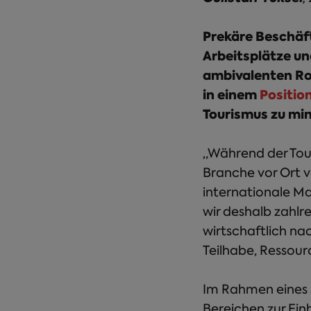
Prekäre Beschäft
Arbeitsplätze un
ambivalenten Ro
in einem
Positio
Tourismus zu mi
„Während der Tour
Branche vor Ort 
internationale Ma
wir deshalb zahlr
wirtschaftlich na
Teilhabe, Ressour
Im Rahmen eines s
Bereichen zur Ein