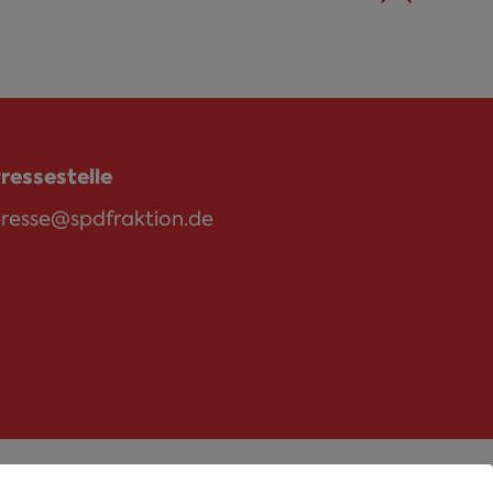
ressestelle
resse@spdfraktion.de