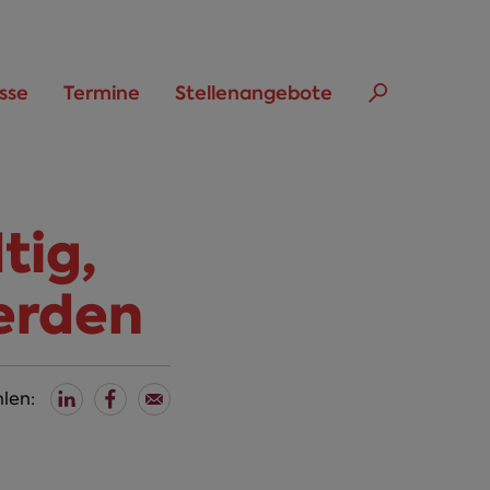
sse
Termine
Stellenangebote
tig,
erden
len: