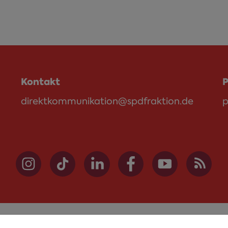
Kontakt
P
direktkommunikation@spdfraktion.de
p