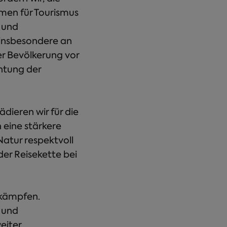
mmen für Tourismus
 und
 insbesondere an
er Bevölkerung vor
htung der
dieren wir für die
 eine stärkere
Natur respektvoll
er Reisekette bei
ekämpfen.
 und
eiter