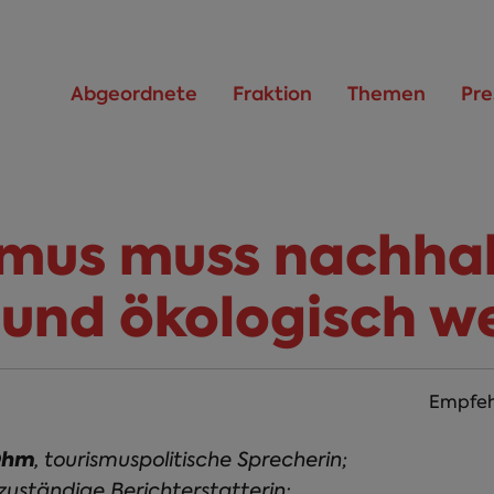
Abgeordnete
Fraktion
Themen
Pre
smus muss nachhal
l und ökologisch w
Empfeh
-Ohm
, tourismuspolitische Sprecherin;
 zuständige Berichterstatterin: