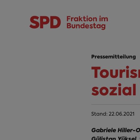
Direkt zum Inhalt
Skip to main menu
Skip to footer sitemap
Pressemitteilung
Touri
sozia
Stand:
22.06.2021
Gabriele Hiller
Gülistan Yüksel
,