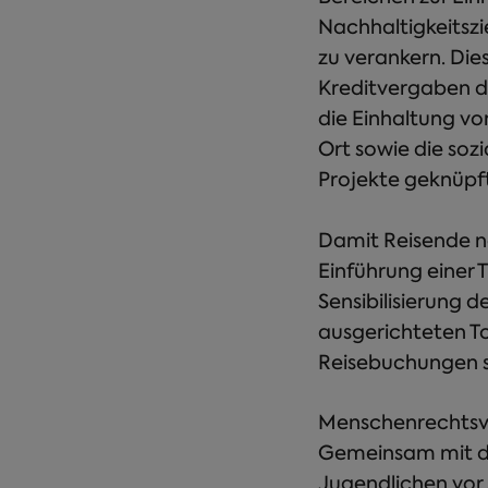
Nachhaltigkeitszi
zu verankern. Die
Kreditvergaben de
die Einhaltung vo
Ort sowie die soz
Projekte geknüpft
Damit Reisende na
Einführung einer 
Sensibilisierung 
ausgerichteten To
Reisebuchungen so
Menschenrechtsve
Gemeinsam mit der
Jugendlichen vor