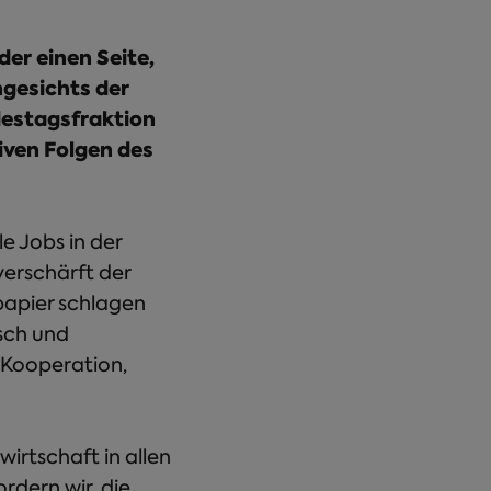
er einen Seite,
ngesichts der
destagsfraktion
ven Folgen des
e Jobs in der
erschärft der
papier schlagen
sch und
e Kooperation,
irtschaft in allen
rdern wir, die