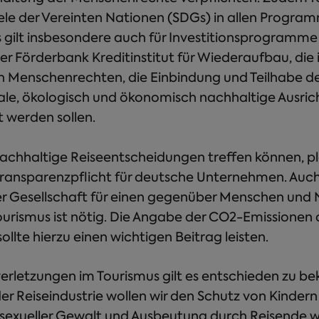
ele der Vereinten Nationen (SDGs) in allen Progra
s gilt insbesondere auch für Investitionsprogramme
r Förderbank Kreditinstitut für Wiederaufbau, die
n Menschenrechten, die Einbindung und Teilhabe d
iale, ökologisch und ökonomisch nachhaltige Ausric
 werden sollen.
chhaltige Reiseentscheidungen treffen können, plä
Transparenzpflicht für deutsche Unternehmen. Auch
der Gesellschaft für einen gegenüber Menschen und 
urismus ist nötig. Die Angabe der CO2-Emissionen d
llte hierzu einen wichtigen Beitrag leisten.
rletzungen im Tourismus gilt es entschieden zu b
 Reiseindustrie wollen wir den Schutz von Kindern
 sexueller Gewalt und Ausbeutung durch Reisende w