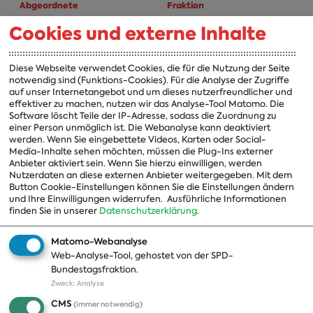
Abgeordnete
Fraktion
Cookies und externe Inhalte
A-Z
Fraktion
Vorsitzender
Diese Webseite verwendet Cookies, die für die Nutzung der Seite
notwendig sind (Funktions-Cookies). Für die Analyse der Zugriffe
Vorstand
auf unser Internetangebot und um dieses nutzerfreundlicher und
effektiver zu machen, nutzen wir das Analyse-Tool Matomo. Die
Arbeitsgruppen
Software löscht Teile der IP-Adresse, sodass die Zuordnung zu
einer Person unmöglich ist. Die Webanalyse kann deaktiviert
Ausschussvorsitzende
werden. Wenn Sie eingebettete Videos, Karten oder Social-
Media-Inhalte sehen möchten, müssen die Plug-Ins externer
Beauftragte
Anbieter aktiviert sein. Wenn Sie hierzu einwilligen, werden
Nutzerdaten an diese externen Anbieter weitergegeben. Mit dem
Landesgruppen
Button Cookie-Einstellungen können Sie die Einstellungen ändern
und Ihre Einwilligungen widerrufen.
Ausführliche Informationen
Organisation
finden Sie in unserer
Datenschutzerklärung
.
Geschichte
Matomo-Webanalyse
Web-Analyse-Tool, gehostet von der SPD-
Themen
Presse
Bundestagsfraktion.
Zweck
:
Analyse
A-Z
Presseveröffentlichungen
CMS
(immer notwendig)