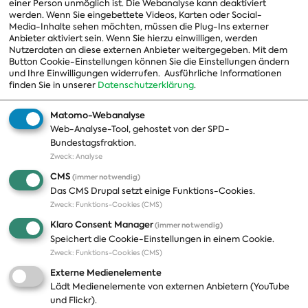
einer Person unmöglich ist. Die Webanalyse kann deaktiviert
Ausschussvorsitzende
werden. Wenn Sie eingebettete Videos, Karten oder Social-
Media-Inhalte sehen möchten, müssen die Plug-Ins externer
Beauftragte
Anbieter aktiviert sein. Wenn Sie hierzu einwilligen, werden
Nutzerdaten an diese externen Anbieter weitergegeben. Mit dem
Landesgruppen
Button Cookie-Einstellungen können Sie die Einstellungen ändern
und Ihre Einwilligungen widerrufen.
Ausführliche Informationen
Organisation
finden Sie in unserer
Datenschutzerklärung
.
Geschichte
Matomo-Webanalyse
Web-Analyse-Tool, gehostet von der SPD-
Themen
Presse
Bundestagsfraktion.
Zweck
:
Analyse
A-Z
Presseveröffentlichungen
CMS
(immer notwendig)
Positionen
Fotos
Das CMS Drupal setzt einige Funktions-Cookies.
Zweck
:
Funktions-Cookies (CMS)
Bilanz
Abonnements
Klaro Consent Manager
(immer notwendig)
Publikationen
Pressekontakt
Speichert die Cookie-Einstellungen in einem Cookie.
Zweck
:
Funktions-Cookies (CMS)
Termine
Externe Medienelemente
Jobs und Ausbildung
Lädt Medienelemente von externen Anbietern (YouTube
Häufige Fragen
und Flickr).