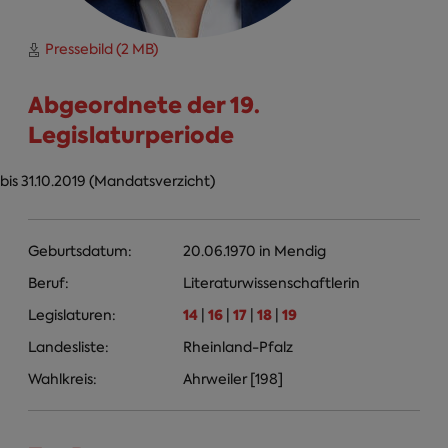
Pressebild (2 MB)
Abgeordnete der 19.
Legislaturperiode
bis 31.10.2019 (Mandatsverzicht)
Geburtsdatum:
20.06.1970
in
Mendig
Beruf:
Literaturwissenschaftlerin
14
16
17
18
19
Legislaturen:
|
|
|
|
Landesliste:
Rheinland-Pfalz
Wahlkreis:
Ahrweiler [198]