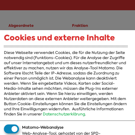
Abgeordnete
Fraktion
Cookies und externe Inhalte
A-Z
Fraktion
Vorsitzender
Diese Webseite verwendet Cookies, die für die Nutzung der Seite
notwendig sind (Funktions-Cookies). Für die Analyse der Zugriffe
Vorstand
auf unser Internetangebot und um dieses nutzerfreundlicher und
effektiver zu machen, nutzen wir das Analyse-Tool Matomo. Die
Arbeitsgruppen
Software löscht Teile der IP-Adresse, sodass die Zuordnung zu
einer Person unmöglich ist. Die Webanalyse kann deaktiviert
Ausschussvorsitzende
werden. Wenn Sie eingebettete Videos, Karten oder Social-
Media-Inhalte sehen möchten, müssen die Plug-Ins externer
Beauftragte
Anbieter aktiviert sein. Wenn Sie hierzu einwilligen, werden
Nutzerdaten an diese externen Anbieter weitergegeben. Mit dem
Landesgruppen
Button Cookie-Einstellungen können Sie die Einstellungen ändern
Organisation
und Ihre Einwilligungen widerrufen.
Ausführliche Informationen
finden Sie in unserer
Datenschutzerklärung
.
Geschichte
Matomo-Webanalyse
Web-Analyse-Tool, gehostet von der SPD-
Themen
Presse