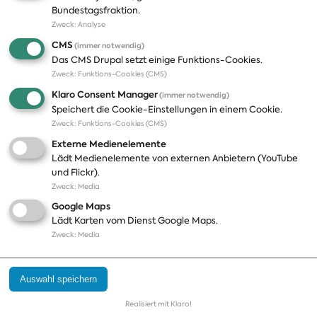
Bundestagsfraktion.
Zweck
:
Analyse
A-Z
Presseveröffentlichungen
CMS
(immer notwendig)
Positionen
Fotos
Das CMS Drupal setzt einige Funktions-Cookies.
Zweck
:
Funktions-Cookies (CMS)
Bilanz
Abonnements
Klaro Consent Manager
(immer notwendig)
Publikationen
Pressekontakt
Speichert die Cookie-Einstellungen in einem Cookie.
Zweck
:
Funktions-Cookies (CMS)
Termine
Externe Medienelemente
Jobs und Ausbildung
Lädt Medienelemente von externen Anbietern (YouTube
Häufige Fragen
und Flickr).
Podcast
Zweck
:
Media
Abonnements
Google Maps
Aktualisierungen
Lädt Karten vom Dienst Google Maps.
Kontakt
Zweck
:
Media
Impressum
Auswahl speichern
Datenschutz
Cookie Einstellungen
Realisiert mit Klaro!