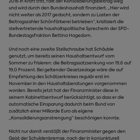
2016 in Kraft tritt, fällt der Konsolidierungsbeitrag weg
und wird durch den Bundeshaushalt finanziert. „Hier wird
nicht weiter als 2017 gedacht, sondern zu Lasten der
Beitragszahler Schönfärberei betrieben“, krisitisiert die
stellvertretende haushaltspolitische Sprecherin der SPD-
Bundestagsfraktion Bettina Hagedorn.
Und noch eine zweite Stellschraube hat Schäuble
genutzt, um bereits seinen Haushaltsentwurf vom
Sommer zu frisieren: die Beitragssatzsenkung von 19,6 auf
19,0 Prozent. Bei geltender Gesetzeslage wäre die auf
Empfehlung des Schätzerkreises regulär erst im
November in den Haushaltsberatungen vorgenommen
worden. Bereits jetzt hat der Finanzminister diese in
seinem Kabinettsentwurf berücksichtigt, so dass er die
automatische Einsparung dadurch beim Bund von
zusätzlich einer Milliarde Euro als eigene
„Konsolidierungsanstrengung“ beschönigen konnte.
Nicht nur damit verstößt der Finanzminister gegen den
Geist der Schuldenbremse, nach der in konjunkturell