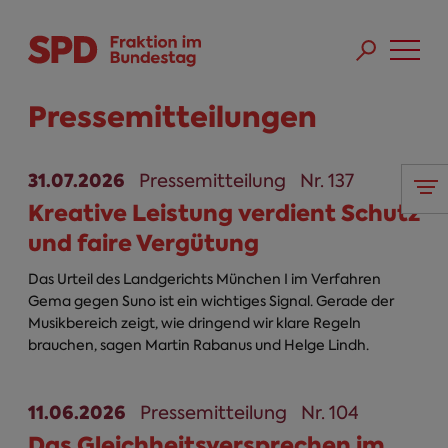
Direkt zum Inhalt
Skip to main menu
Skip to footer sitemap
Pressemitteilungen
31.07.2026
Pressemitteilung
Nr. 137
Kreative Leistung verdient Schutz
und faire Vergütung
Das Urteil des Landgerichts München I im Verfahren
Gema gegen Suno ist ein wichtiges Signal. Gerade der
Musikbereich zeigt, wie dringend wir klare Regeln
brauchen, sagen Martin Rabanus und Helge Lindh.
11.06.2026
Pressemitteilung
Nr. 104
Das Gleichheitsversprechen im