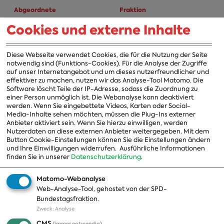
Abgeordnete
Fraktion
Cookies und externe Inhalte
A-Z
Fraktion
Vorsitzender
Diese Webseite verwendet Cookies, die für die Nutzung der Seite
notwendig sind (Funktions-Cookies). Für die Analyse der Zugriffe
Vorstand
auf unser Internetangebot und um dieses nutzerfreundlicher und
effektiver zu machen, nutzen wir das Analyse-Tool Matomo. Die
Arbeitsgruppen
Software löscht Teile der IP-Adresse, sodass die Zuordnung zu
einer Person unmöglich ist. Die Webanalyse kann deaktiviert
Ausschussvorsitzende
werden. Wenn Sie eingebettete Videos, Karten oder Social-
Media-Inhalte sehen möchten, müssen die Plug-Ins externer
Beauftragte
Anbieter aktiviert sein. Wenn Sie hierzu einwilligen, werden
Nutzerdaten an diese externen Anbieter weitergegeben. Mit dem
Landesgruppen
Button Cookie-Einstellungen können Sie die Einstellungen ändern
Organisation
und Ihre Einwilligungen widerrufen.
Ausführliche Informationen
finden Sie in unserer
Datenschutzerklärung
.
Geschichte
Matomo-Webanalyse
Web-Analyse-Tool, gehostet von der SPD-
Themen
Presse
Bundestagsfraktion.
Zweck
:
Analyse
A-Z
Presseveröffentlichungen
CMS
(immer notwendig)