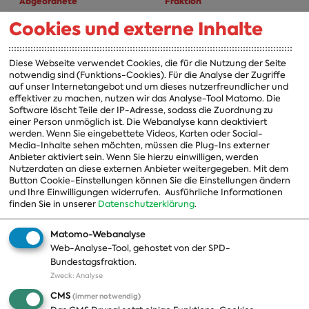
Abgeordnete
Fraktion
Cookies und externe Inhalte
A-Z
Fraktion
Vorsitzender
Diese Webseite verwendet Cookies, die für die Nutzung der Seite
notwendig sind (Funktions-Cookies). Für die Analyse der Zugriffe
Vorstand
auf unser Internetangebot und um dieses nutzerfreundlicher und
effektiver zu machen, nutzen wir das Analyse-Tool Matomo. Die
Arbeitsgruppen
Software löscht Teile der IP-Adresse, sodass die Zuordnung zu
einer Person unmöglich ist. Die Webanalyse kann deaktiviert
Ausschussvorsitzende
werden. Wenn Sie eingebettete Videos, Karten oder Social-
Media-Inhalte sehen möchten, müssen die Plug-Ins externer
Beauftragte
Anbieter aktiviert sein. Wenn Sie hierzu einwilligen, werden
Nutzerdaten an diese externen Anbieter weitergegeben. Mit dem
Landesgruppen
Button Cookie-Einstellungen können Sie die Einstellungen ändern
Organisation
und Ihre Einwilligungen widerrufen.
Ausführliche Informationen
finden Sie in unserer
Datenschutzerklärung
.
Geschichte
Matomo-Webanalyse
Web-Analyse-Tool, gehostet von der SPD-
Themen
Presse
Bundestagsfraktion.
Zweck
:
Analyse
A-Z
Presseveröffentlichungen
CMS
(immer notwendig)
Positionen
Fotos