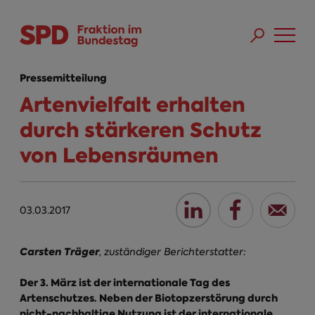
Direkt zum Inhalt
Skip to main menu
Skip to footer sitemap
Pressemitteilung
Artenvielfalt erhalten
durch stärkeren Schutz
von Lebensräumen
03.03.2017
Carsten Träger
, zuständiger Berichterstatter:
Der 3. März ist der internationale Tag des
Artenschutzes. Neben der Biotopzerstörung durch
nicht-nachhaltige Nutzung ist der internationale