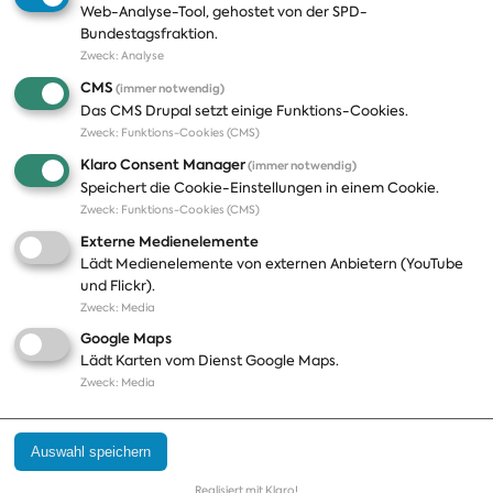
Web-Analyse-Tool, gehostet von der SPD-
Themen
Presse
Bundestagsfraktion.
Zweck
:
Analyse
A-Z
Presseveröffentlichungen
CMS
(immer notwendig)
Positionen
Fotos
Das CMS Drupal setzt einige Funktions-Cookies.
Zweck
:
Funktions-Cookies (CMS)
Bilanz
Abonnements
Klaro Consent Manager
(immer notwendig)
Publikationen
Pressekontakt
Speichert die Cookie-Einstellungen in einem Cookie.
Zweck
:
Funktions-Cookies (CMS)
Termine
Externe Medienelemente
Jobs und Ausbildung
Lädt Medienelemente von externen Anbietern (YouTube
Häufige Fragen
und Flickr).
Podcast
Zweck
:
Media
Abonnements
Google Maps
Aktualisierungen
Lädt Karten vom Dienst Google Maps.
Kontakt
Zweck
:
Media
Impressum
Auswahl speichern
Datenschutz
Cookie Einstellungen
Realisiert mit Klaro!