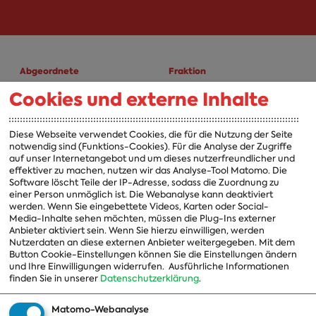
Abgeordnete
Fraktion
Cookies und externe Inhalte
A-Z
Fraktion
Vorsitzender
Diese Webseite verwendet Cookies, die für die Nutzung der Seite
notwendig sind (Funktions-Cookies). Für die Analyse der Zugriffe
Vorstand
auf unser Internetangebot und um dieses nutzerfreundlicher und
effektiver zu machen, nutzen wir das Analyse-Tool Matomo. Die
Arbeitsgruppen
Software löscht Teile der IP-Adresse, sodass die Zuordnung zu
einer Person unmöglich ist. Die Webanalyse kann deaktiviert
Ausschussvorsitzende
werden. Wenn Sie eingebettete Videos, Karten oder Social-
Media-Inhalte sehen möchten, müssen die Plug-Ins externer
Beauftragte
Anbieter aktiviert sein. Wenn Sie hierzu einwilligen, werden
Nutzerdaten an diese externen Anbieter weitergegeben. Mit dem
Landesgruppen
Button Cookie-Einstellungen können Sie die Einstellungen ändern
und Ihre Einwilligungen widerrufen.
Ausführliche Informationen
Organisation
finden Sie in unserer
Datenschutzerklärung
.
Geschichte
Matomo-Webanalyse