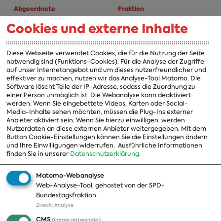
Abgeordnete
Fraktion
Cookies und externe Inhalte
A-Z
Fraktion
Vorsitzender
Diese Webseite verwendet Cookies, die für die Nutzung der Seite
notwendig sind (Funktions-Cookies). Für die Analyse der Zugriffe
Vorstand
auf unser Internetangebot und um dieses nutzerfreundlicher und
effektiver zu machen, nutzen wir das Analyse-Tool Matomo. Die
Arbeitsgruppen
Software löscht Teile der IP-Adresse, sodass die Zuordnung zu
einer Person unmöglich ist. Die Webanalyse kann deaktiviert
Ausschussvorsitzende
werden. Wenn Sie eingebettete Videos, Karten oder Social-
Media-Inhalte sehen möchten, müssen die Plug-Ins externer
Beauftragte
Anbieter aktiviert sein. Wenn Sie hierzu einwilligen, werden
Nutzerdaten an diese externen Anbieter weitergegeben. Mit dem
Landesgruppen
Button Cookie-Einstellungen können Sie die Einstellungen ändern
und Ihre Einwilligungen widerrufen.
Ausführliche Informationen
Organisation
finden Sie in unserer
Datenschutzerklärung
.
Geschichte
Matomo-Webanalyse
Web-Analyse-Tool, gehostet von der SPD-
Themen
Presse
Bundestagsfraktion.
Zweck
:
Analyse
A-Z
Presseveröffentlichungen
CMS
(immer notwendig)