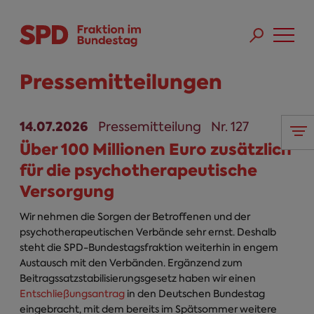
Direkt zum Inhalt
Skip to main menu
Skip to footer sitemap
Pressemitteilungen
14.07.2026
Pressemitteilung
Nr. 127
Über 100 Millionen Euro zusätzlich
für die psychotherapeutische
Versorgung
Wir nehmen die Sorgen der Betroffenen und der
psychotherapeutischen Verbände sehr ernst. Deshalb
steht die SPD-Bundestagsfraktion weiterhin in engem
Austausch mit den Verbänden. Ergänzend zum
Beitragssatzstabilisierungsgesetz haben wir einen
Entschließungsantrag
in den Deutschen Bundestag
eingebracht, mit dem bereits im Spätsommer weitere