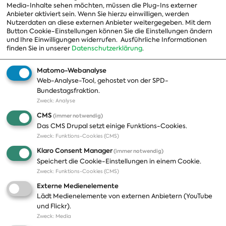
Media-Inhalte sehen möchten, müssen die Plug-Ins externer
Beauftragte
Anbieter aktiviert sein. Wenn Sie hierzu einwilligen, werden
Nutzerdaten an diese externen Anbieter weitergegeben. Mit dem
Landesgruppen
Button Cookie-Einstellungen können Sie die Einstellungen ändern
Organisation
und Ihre Einwilligungen widerrufen.
Ausführliche Informationen
finden Sie in unserer
Datenschutzerklärung
.
Geschichte
Matomo-Webanalyse
Web-Analyse-Tool, gehostet von der SPD-
Themen
Presse
Bundestagsfraktion.
Zweck
:
Analyse
A-Z
Presseveröffentlichungen
CMS
(immer notwendig)
Positionen
Fotos
Das CMS Drupal setzt einige Funktions-Cookies.
Zweck
:
Funktions-Cookies (CMS)
Bilanz
Abonnements
Klaro Consent Manager
(immer notwendig)
Publikationen
Pressekontakt
Speichert die Cookie-Einstellungen in einem Cookie.
Zweck
:
Funktions-Cookies (CMS)
Termine
Externe Medienelemente
Jobs und Ausbildung
Lädt Medienelemente von externen Anbietern (YouTube
Häufige Fragen
und Flickr).
Podcast
Zweck
:
Media
Abonnements