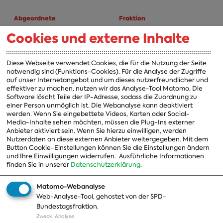
Abgeordnete
Fraktion
Cookies und externe Inhalte
A-Z
Fraktion
Vorsitzender
Diese Webseite verwendet Cookies, die für die Nutzung der Seite
notwendig sind (Funktions-Cookies). Für die Analyse der Zugriffe
Vorstand
auf unser Internetangebot und um dieses nutzerfreundlicher und
effektiver zu machen, nutzen wir das Analyse-Tool Matomo. Die
Arbeitsgruppen
Software löscht Teile der IP-Adresse, sodass die Zuordnung zu
einer Person unmöglich ist. Die Webanalyse kann deaktiviert
Ausschussvorsitzende
werden. Wenn Sie eingebettete Videos, Karten oder Social-
Media-Inhalte sehen möchten, müssen die Plug-Ins externer
Beauftragte
Anbieter aktiviert sein. Wenn Sie hierzu einwilligen, werden
Nutzerdaten an diese externen Anbieter weitergegeben. Mit dem
Landesgruppen
Button Cookie-Einstellungen können Sie die Einstellungen ändern
und Ihre Einwilligungen widerrufen.
Ausführliche Informationen
Organisation
finden Sie in unserer
Datenschutzerklärung
.
Geschichte
Matomo-Webanalyse
Web-Analyse-Tool, gehostet von der SPD-
Themen
Presse
Bundestagsfraktion.
Zweck
:
Analyse