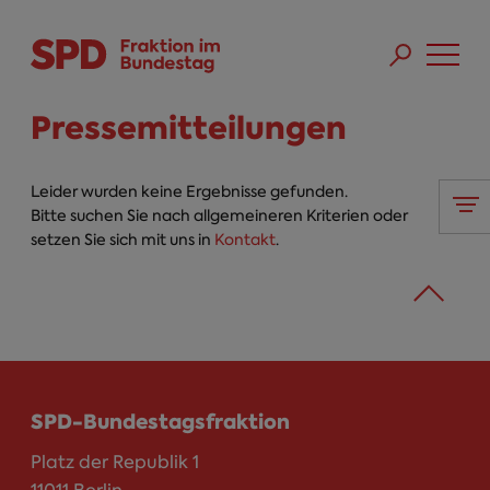
Direkt zum Inhalt
Skip to main menu
Skip to footer sitemap
Pressemitteilungen
Leider wurden keine Ergebnisse gefunden.
Bitte suchen Sie nach allgemeineren Kriterien oder
setzen Sie sich mit uns in
Kontakt
.
SPD-Bundestagsfraktion
Platz der Republik 1