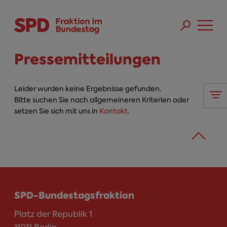
Direkt zum Inhalt
Skip to main menu
Skip to footer sitemap
Pressemitteilungen
Leider wurden keine Ergebnisse gefunden.
Bitte suchen Sie nach allgemeineren Kriterien oder
setzen Sie sich mit uns in
Kontakt
.
SPD-Bundestagsfraktion
Platz der Republik 1