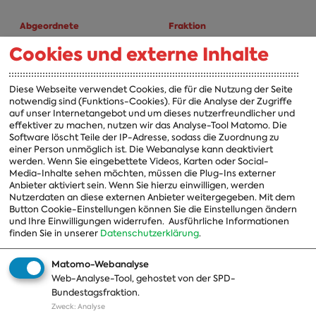
Abgeordnete
Fraktion
Cookies und externe Inhalte
A-Z
Fraktion
Vorsitzender
Diese Webseite verwendet Cookies, die für die Nutzung der Seite
notwendig sind (Funktions-Cookies). Für die Analyse der Zugriffe
Vorstand
auf unser Internetangebot und um dieses nutzerfreundlicher und
effektiver zu machen, nutzen wir das Analyse-Tool Matomo. Die
Arbeitsgruppen
Software löscht Teile der IP-Adresse, sodass die Zuordnung zu
einer Person unmöglich ist. Die Webanalyse kann deaktiviert
Ausschussvorsitzende
werden. Wenn Sie eingebettete Videos, Karten oder Social-
Media-Inhalte sehen möchten, müssen die Plug-Ins externer
Beauftragte
Anbieter aktiviert sein. Wenn Sie hierzu einwilligen, werden
Nutzerdaten an diese externen Anbieter weitergegeben. Mit dem
Landesgruppen
Button Cookie-Einstellungen können Sie die Einstellungen ändern
und Ihre Einwilligungen widerrufen.
Ausführliche Informationen
Organisation
finden Sie in unserer
Datenschutzerklärung
.
Geschichte
Matomo-Webanalyse
Web-Analyse-Tool, gehostet von der SPD-
Themen
Presse
Bundestagsfraktion.
Zweck
:
Analyse