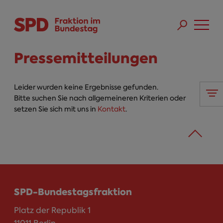
Direkt zum Inhalt
Skip to main menu
Skip to footer sitemap
Pressemitteilungen
Leider wurden keine Ergebnisse gefunden.
Bitte suchen Sie nach allgemeineren Kriterien oder
setzen Sie sich mit uns in
Kontakt
.
SPD-Bundestagsfraktion
Platz der Republik 1