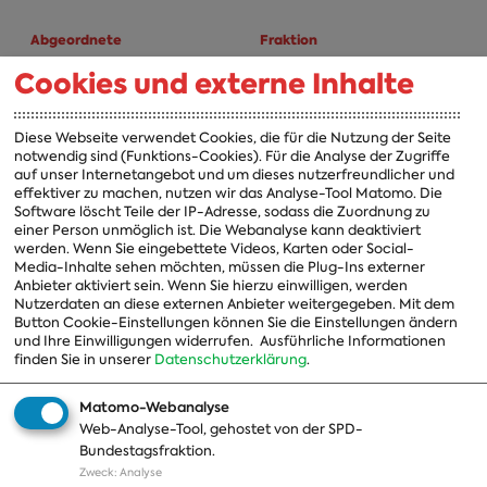
Abgeordnete
Fraktion
Cookies und externe Inhalte
A-Z
Fraktion
Vorsitzender
Diese Webseite verwendet Cookies, die für die Nutzung der Seite
notwendig sind (Funktions-Cookies). Für die Analyse der Zugriffe
Vorstand
auf unser Internetangebot und um dieses nutzerfreundlicher und
effektiver zu machen, nutzen wir das Analyse-Tool Matomo. Die
Arbeitsgruppen
Software löscht Teile der IP-Adresse, sodass die Zuordnung zu
einer Person unmöglich ist. Die Webanalyse kann deaktiviert
Ausschussvorsitzende
werden. Wenn Sie eingebettete Videos, Karten oder Social-
Media-Inhalte sehen möchten, müssen die Plug-Ins externer
Beauftragte
Anbieter aktiviert sein. Wenn Sie hierzu einwilligen, werden
Nutzerdaten an diese externen Anbieter weitergegeben. Mit dem
Landesgruppen
Button Cookie-Einstellungen können Sie die Einstellungen ändern
und Ihre Einwilligungen widerrufen.
Ausführliche Informationen
Organisation
finden Sie in unserer
Datenschutzerklärung
.
Geschichte
Matomo-Webanalyse
Web-Analyse-Tool, gehostet von der SPD-
Themen
Presse
Bundestagsfraktion.
Zweck
:
Analyse