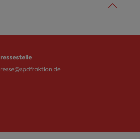
ressestelle
resse@spdfraktion.de