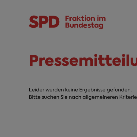
Direkt zum Inhalt
Skip to main menu
Skip to footer sitemap
Pressemitteil
Leider wurden keine Ergebnisse gefunden.
Bitte suchen Sie nach allgemeineren Kriterie