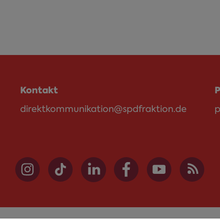
Kontakt
P
direktkommunikation@spdfraktion.de
p