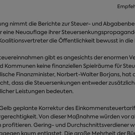
Empfeh
ung nimmt die Berichte zur Steuer- und Abgabenbe
r eine Neuauflage ihrer Steuersenkungspropagand
oalitionsvertreter die Öffentlichkeit bewusst in die I
Steuereinnahmen gibt es angesichts der enormen V
d Kommunen keine finanziellen Spielräume für Ste
ische Finanzminister, Norbert-Walter Borjans, hat 
echt, dass die Steuersenkungen entweder zusätzlic
licher Leistungen bedeuten.
Gelb geplante Korrektur des Einkommensteuertarifs
ergerechtigkeit. Von dieser Maßnahme würden vor a
profitieren. Gering- und Durchschnittsverdiener w
agegen kaum entlastet. Die große Mehrheit der Bü