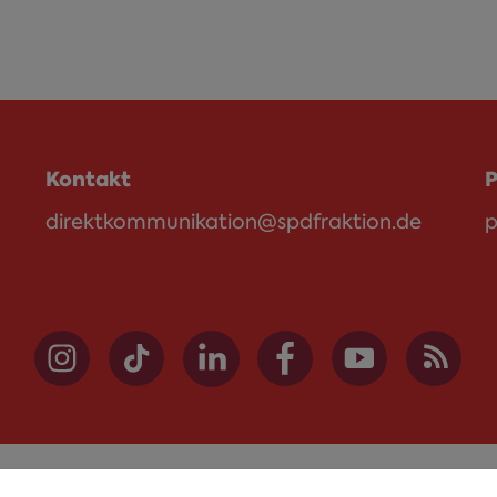
Kontakt
P
direktkommunikation@spdfraktion.de
p