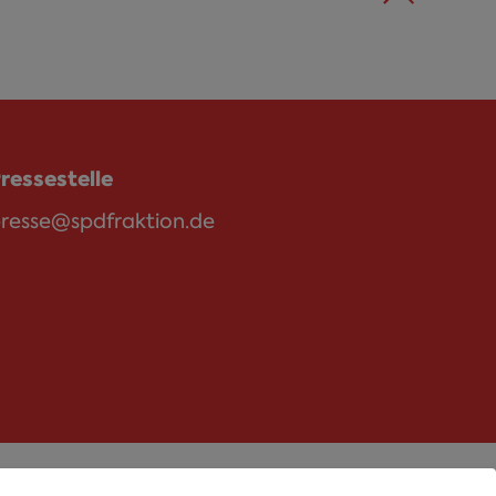
ressestelle
resse@spdfraktion.de