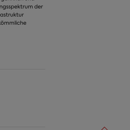
tungsspektrum der
astruktur
skömmliche