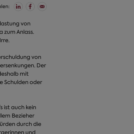
len:
lastung von
a zum Anlass.
rre.
erschuldung von
uersenkungen. Der
deshalb mit
he Schulden oder
 ist auch kein
llem Bezieher
ürden durch die
rgerinnen und