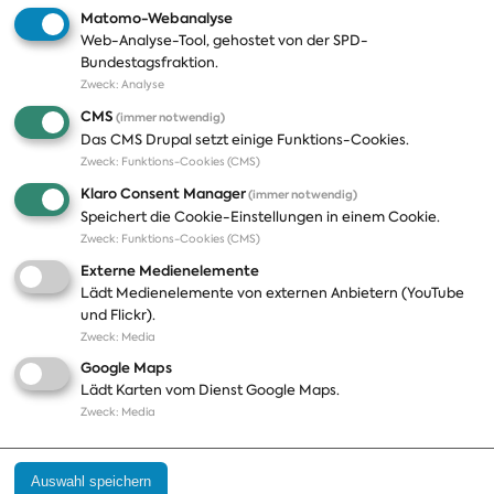
Matomo-Webanalyse
Web-Analyse-Tool, gehostet von der SPD-
Themen
Presse
Bundestagsfraktion.
Zweck
:
Analyse
A-Z
Presseveröffentlichungen
CMS
(immer notwendig)
Positionen
Fotos
Das CMS Drupal setzt einige Funktions-Cookies.
Zweck
:
Funktions-Cookies (CMS)
Bilanz
Abonnements
Klaro Consent Manager
(immer notwendig)
Publikationen
Pressekontakt
Speichert die Cookie-Einstellungen in einem Cookie.
Zweck
:
Funktions-Cookies (CMS)
Termine
Externe Medienelemente
Jobs und Ausbildung
Lädt Medienelemente von externen Anbietern (YouTube
Häufige Fragen
und Flickr).
Podcast
Zweck
:
Media
Abonnements
Google Maps
Aktualisierungen
Lädt Karten vom Dienst Google Maps.
Kontakt
Zweck
:
Media
Impressum
Auswahl speichern
Datenschutz