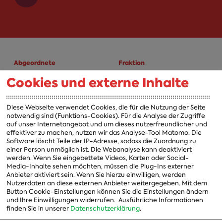
Abgeordnete
Fraktion
Cookies und externe Inhalte
A-Z
Fraktion
Vorsitzender
Diese Webseite verwendet Cookies, die für die Nutzung der Seite
notwendig sind (Funktions-Cookies). Für die Analyse der Zugriffe
Vorstand
auf unser Internetangebot und um dieses nutzerfreundlicher und
effektiver zu machen, nutzen wir das Analyse-Tool Matomo. Die
Arbeitsgruppen
Software löscht Teile der IP-Adresse, sodass die Zuordnung zu
einer Person unmöglich ist. Die Webanalyse kann deaktiviert
Ausschussvorsitzende
werden. Wenn Sie eingebettete Videos, Karten oder Social-
Media-Inhalte sehen möchten, müssen die Plug-Ins externer
Beauftragte
Anbieter aktiviert sein. Wenn Sie hierzu einwilligen, werden
Nutzerdaten an diese externen Anbieter weitergegeben. Mit dem
Landesgruppen
Button Cookie-Einstellungen können Sie die Einstellungen ändern
und Ihre Einwilligungen widerrufen.
Ausführliche Informationen
Organisation
finden Sie in unserer
Datenschutzerklärung
.
Geschichte