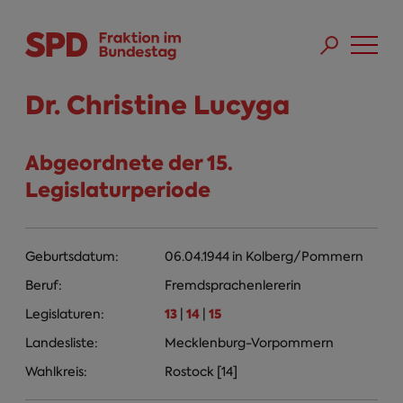
Direkt zum Inhalt
Skip to main menu
Skip to footer sitemap
Dr. Christine Lucyga
Abgeordnete der 15.
Legislaturperiode
Geburtsdatum:
06.04.1944
in
Kolberg/Pommern
Beruf:
Fremdsprachenlererin
13
14
15
Legislaturen:
|
|
Landesliste:
Mecklenburg-Vorpommern
Wahlkreis:
Rostock [14]