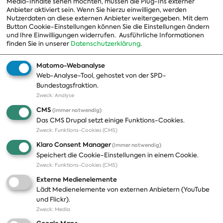
Media-Inhalte sehen möchten, müssen die Plug-Ins externer
Beauftragte
Anbieter aktiviert sein. Wenn Sie hierzu einwilligen, werden
Nutzerdaten an diese externen Anbieter weitergegeben. Mit dem
Landesgruppen
Button Cookie-Einstellungen können Sie die Einstellungen ändern
und Ihre Einwilligungen widerrufen.
Ausführliche Informationen
Organisation
finden Sie in unserer
Datenschutzerklärung
.
Geschichte
Matomo-Webanalyse
Web-Analyse-Tool, gehostet von der SPD-
Themen
Presse
Bundestagsfraktion.
Zweck
:
Analyse
A-Z
Presseveröffentlichungen
CMS
(immer notwendig)
Positionen
Fotos
Das CMS Drupal setzt einige Funktions-Cookies.
Zweck
:
Funktions-Cookies (CMS)
Bilanz
Abonnements
Klaro Consent Manager
(immer notwendig)
Publikationen
Pressekontakt
Speichert die Cookie-Einstellungen in einem Cookie.
Zweck
:
Funktions-Cookies (CMS)
Termine
Externe Medienelemente
Jobs und Ausbildung
Lädt Medienelemente von externen Anbietern (YouTube
Häufige Fragen
und Flickr).
Podcast
Zweck
:
Media
Abonnements