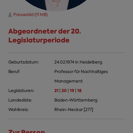
Pressebild (11 MB)
Abgeordneter der 20.
Legislaturperiode
Geburtsdatum:
24.02.1974
in
Heidelberg
Beruf:
Professor für Nachhaltiges
Management
21
20
19
18
Legislaturen:
|
|
|
Landesliste:
Baden-Württemberg
Wahlkreis:
Rhein-Neckar [277]
Zur Person