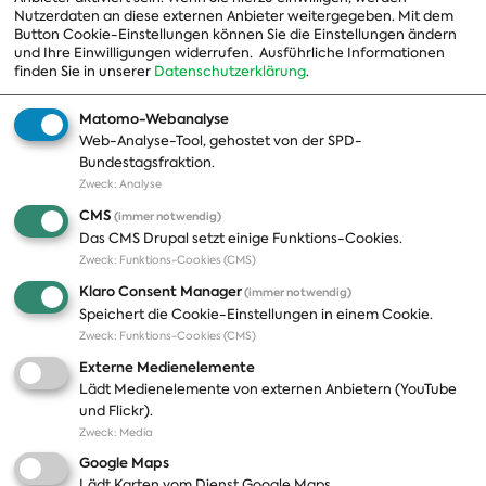
Nutzerdaten an diese externen Anbieter weitergegeben. Mit dem
Landesgruppen
Button Cookie-Einstellungen können Sie die Einstellungen ändern
und Ihre Einwilligungen widerrufen.
Ausführliche Informationen
Organisation
finden Sie in unserer
Datenschutzerklärung
.
Geschichte
Matomo-Webanalyse
Web-Analyse-Tool, gehostet von der SPD-
Themen
Presse
Bundestagsfraktion.
Zweck
:
Analyse
A-Z
Presseveröffentlichungen
CMS
(immer notwendig)
Positionen
Fotos
Das CMS Drupal setzt einige Funktions-Cookies.
Zweck
:
Funktions-Cookies (CMS)
Bilanz
Abonnements
Klaro Consent Manager
(immer notwendig)
Publikationen
Pressekontakt
Speichert die Cookie-Einstellungen in einem Cookie.
Zweck
:
Funktions-Cookies (CMS)
Termine
Externe Medienelemente
Jobs und Ausbildung
Lädt Medienelemente von externen Anbietern (YouTube
Häufige Fragen
und Flickr).
Podcast
Zweck
:
Media
Abonnements
Google Maps
Aktualisierungen
Lädt Karten vom Dienst Google Maps.