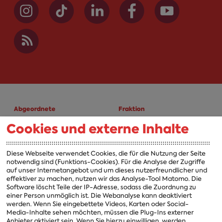
Abgeordnete
Fraktion
Cookies und externe Inhalte
A-Z
Fraktion
Vorsitzender
Diese Webseite verwendet Cookies, die für die Nutzung der Seite
notwendig sind (Funktions-Cookies). Für die Analyse der Zugriffe
Vorstand
auf unser Internetangebot und um dieses nutzerfreundlicher und
effektiver zu machen, nutzen wir das Analyse-Tool Matomo. Die
Arbeitsgruppen
Software löscht Teile der IP-Adresse, sodass die Zuordnung zu
einer Person unmöglich ist. Die Webanalyse kann deaktiviert
Ausschussvorsitzende
werden. Wenn Sie eingebettete Videos, Karten oder Social-
Media-Inhalte sehen möchten, müssen die Plug-Ins externer
Beauftragte
Anbieter aktiviert sein. Wenn Sie hierzu einwilligen, werden