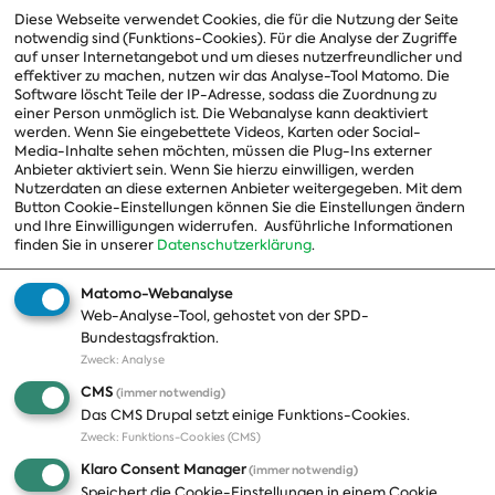
Vorsitzender
Diese Webseite verwendet Cookies, die für die Nutzung der Seite
notwendig sind (Funktions-Cookies). Für die Analyse der Zugriffe
Vorstand
auf unser Internetangebot und um dieses nutzerfreundlicher und
effektiver zu machen, nutzen wir das Analyse-Tool Matomo. Die
Arbeitsgruppen
Software löscht Teile der IP-Adresse, sodass die Zuordnung zu
einer Person unmöglich ist. Die Webanalyse kann deaktiviert
Ausschussvorsitzende
werden. Wenn Sie eingebettete Videos, Karten oder Social-
Media-Inhalte sehen möchten, müssen die Plug-Ins externer
Beauftragte
Anbieter aktiviert sein. Wenn Sie hierzu einwilligen, werden
Nutzerdaten an diese externen Anbieter weitergegeben. Mit dem
Landesgruppen
Button Cookie-Einstellungen können Sie die Einstellungen ändern
und Ihre Einwilligungen widerrufen.
Ausführliche Informationen
Organisation
finden Sie in unserer
Datenschutzerklärung
.
Geschichte
Matomo-Webanalyse
Web-Analyse-Tool, gehostet von der SPD-
Themen
Presse
Bundestagsfraktion.
Zweck
:
Analyse
A-Z
Presseveröffentlichungen
CMS
(immer notwendig)
Positionen
Fotos
Das CMS Drupal setzt einige Funktions-Cookies.
Zweck
:
Funktions-Cookies (CMS)
Bilanz
Abonnements
Klaro Consent Manager
(immer notwendig)
Publikationen
Pressekontakt
Speichert die Cookie-Einstellungen in einem Cookie.