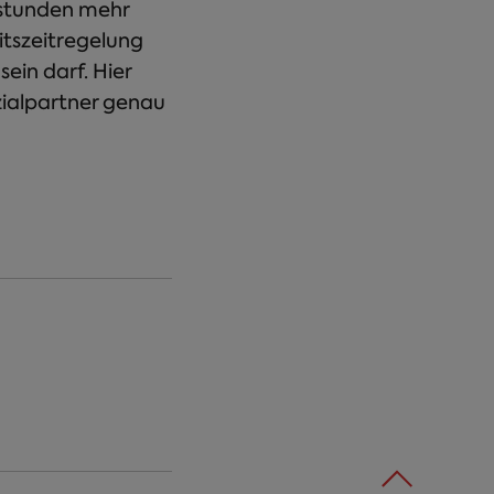
rstunden mehr
itszeitregelung
ein darf. Hier
zialpartner genau