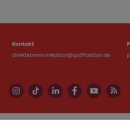
Kontakt
P
direktkommunikation@spdfraktion.de
p