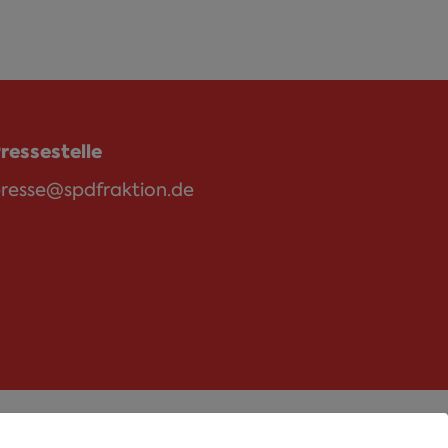
ressestelle
resse@spdfraktion.de