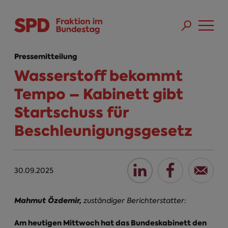
Direkt zum Inhalt
Skip to main menu
Skip to footer sitemap
Pressemitteilung
Wasserstoff bekommt
Tempo – Kabinett gibt
Startschuss für
Beschleunigungsgesetz
30.09.2025
Mahmut Özdemir,
zuständiger Berichterstatter:
Am heutigen Mittwoch hat das Bundeskabinett den