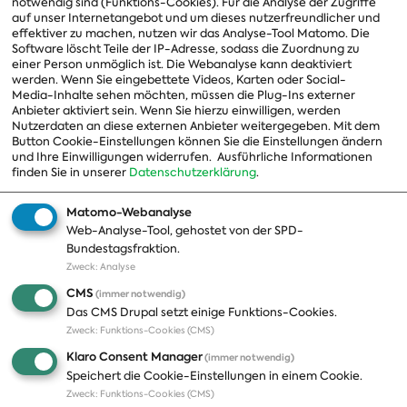
notwendig sind (Funktions-Cookies). Für die Analyse der Zugriffe
Vorstand
auf unser Internetangebot und um dieses nutzerfreundlicher und
effektiver zu machen, nutzen wir das Analyse-Tool Matomo. Die
Arbeitsgruppen
Software löscht Teile der IP-Adresse, sodass die Zuordnung zu
einer Person unmöglich ist. Die Webanalyse kann deaktiviert
Ausschussvorsitzende
werden. Wenn Sie eingebettete Videos, Karten oder Social-
Media-Inhalte sehen möchten, müssen die Plug-Ins externer
Beauftragte
Anbieter aktiviert sein. Wenn Sie hierzu einwilligen, werden
Nutzerdaten an diese externen Anbieter weitergegeben. Mit dem
Landesgruppen
Button Cookie-Einstellungen können Sie die Einstellungen ändern
und Ihre Einwilligungen widerrufen.
Ausführliche Informationen
Organisation
finden Sie in unserer
Datenschutzerklärung
.
Geschichte
Matomo-Webanalyse
Web-Analyse-Tool, gehostet von der SPD-
Themen
Presse
Bundestagsfraktion.
Zweck
:
Analyse
A-Z
Presseveröffentlichungen
CMS
(immer notwendig)
Positionen
Fotos
Das CMS Drupal setzt einige Funktions-Cookies.
Zweck
:
Funktions-Cookies (CMS)
Bilanz
Abonnements
Klaro Consent Manager
(immer notwendig)
Publikationen
Pressekontakt
Speichert die Cookie-Einstellungen in einem Cookie.
Zweck
:
Funktions-Cookies (CMS)