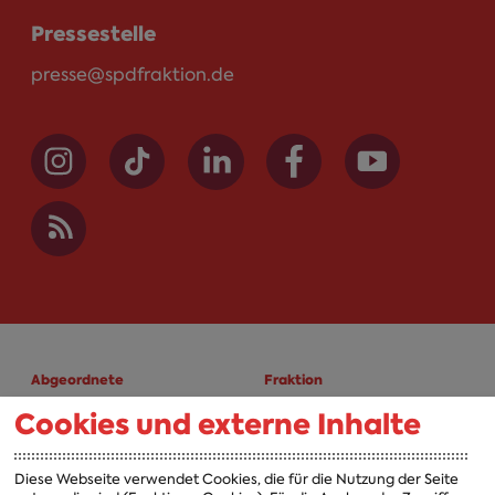
Pressestelle
presse@spdfraktion.de
Abgeordnete
Fraktion
Cookies und externe Inhalte
A-Z
Fraktion
Vorsitzender
Diese Webseite verwendet Cookies, die für die Nutzung der Seite