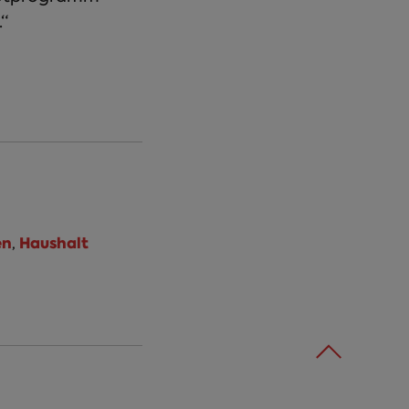
.“
en
Haushalt
,