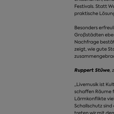
Festivals. Statt 
praktische Lösun
Besonders erfreul
Großstädten eben
Nachfrage bestät
zeigt, wie gute S
zusammengebrach
Ruppert Stüwe
,
„Livemusik ist Ku
schaffen Räume für
Lärmkonflikte vi
Schallschutz sind
treten wir mit 