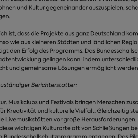
Wohnen und Kultur gegeneinander auszuspielen, scha
gen.
ich ist, dass die Projekte aus ganz Deutschland k
so wie aus kleineren Städten und ländlichen Regio
igt den Erfolg des Programms. Das Bundesschall
tadtentwicklung gelingen kann: indem unterschiedli
t und gemeinsame Lösungen ermöglicht werden
 zuständiger Berichterstatter:
ltur. Musikclubs und Festivals bringen Menschen z
 Kreativität und kulturelle Vielfalt. Gleichzeitig ste
ele Livemusikstätten vor große Herausforderungen
 diese wichtigen Kulturorte oft von Schließungen 
dem Bundesschallschutzprogramm entgegen. Das P