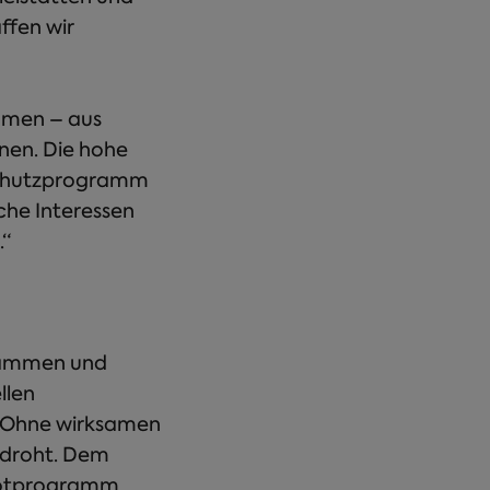
ffen wir
ommen – aus
nen. Die hohe
schutzprogramm
che Interessen
.“
usammen und
llen
. Ohne wirksamen
bedroht. Dem
ilotprogramm