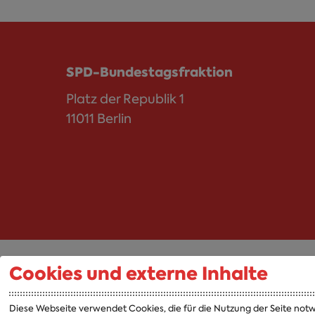
SPD-Bundestagsfraktion
Platz der Republik 1
11011 Berlin
Cookies und externe Inhalte
Abgeordnete
Fraktion
Diese Webseite verwendet Cookies, die für die Nutzung der Seite notw