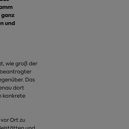
gramm
n ganz
n und
, wie groß der
 beantragter
gegenüber. Das
enau dort
n konkrete
 vor Ort zu
ielstätten und