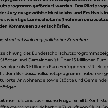
hutzprogramm gefördert werden. Das Pilotpro
der Jury ausgewählte Musikclubs und Festivals i
bei, wichtige Lärmschutzmaßnahmen umzusetze
n den Kommunen zu entschärfen.
nn
, stadtentwicklungspolitischer Sprecher:
zeichnung des Bundesschallschutzprogramms zeigt
 Städten und Gemeinden ist. Über 16 Millionen Euro
weniger als 3 Millionen Euro verfügbaren Mitteln 
Mit dem Bundesschallschutzprogramm haben wir g
lturorte, Anwohnende sowie Städte und Gemeinde
nötigen.
eit mehr als eine technische Frage. Er hilft, Konflikte
fft Akzeptanz und sichert die Zukunft von Clubs, Sp