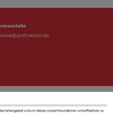
ressestelle
resse@spdfraktion.de
Termine
Jobs und Ausbildung
Internetangebot und um dieses nutzerfreundlicher und effektiver zu