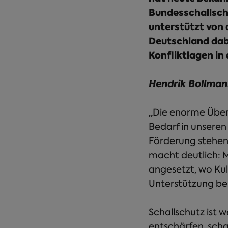
Bundesschallsc
unterstützt von 
Deutschland da
Konfliktlagen i
Hendrik Bollma
„Die enorme Über
Bedarf in unseren
Förderung stehen 
macht deutlich: 
angesetzt, wo Ku
Unterstützung be
Schallschutz ist w
entschärfen, scha