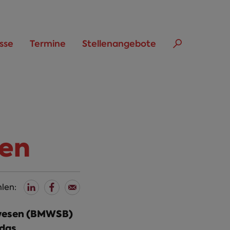
sse
Termine
Stellenangebote
ten
len:
uwesen (BMWSB)
 das