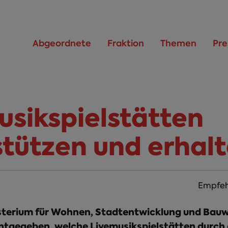
Abgeordnete
Fraktion
Themen
Pre
usikspielstätten
stützen und erhal
Empfeh
sterium für Wohnen, Stadtentwicklung und Ba
ntgegeben, welche Livemusikspielstätten durch