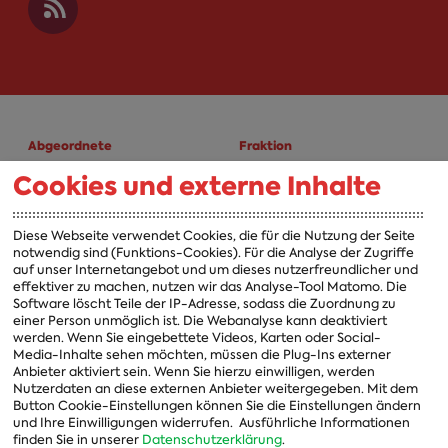
Abgeordnete
Fraktion
Cookies und externe Inhalte
A-Z
Fraktion
Vorsitzender
Diese Webseite verwendet Cookies, die für die Nutzung der Seite
notwendig sind (Funktions-Cookies). Für die Analyse der Zugriffe
Vorstand
auf unser Internetangebot und um dieses nutzerfreundlicher und
effektiver zu machen, nutzen wir das Analyse-Tool Matomo. Die
Arbeitsgruppen
Software löscht Teile der IP-Adresse, sodass die Zuordnung zu
einer Person unmöglich ist. Die Webanalyse kann deaktiviert
Ausschussvorsitzende
werden. Wenn Sie eingebettete Videos, Karten oder Social-
Media-Inhalte sehen möchten, müssen die Plug-Ins externer
Beauftragte
Anbieter aktiviert sein. Wenn Sie hierzu einwilligen, werden
Nutzerdaten an diese externen Anbieter weitergegeben. Mit dem
Landesgruppen
Button Cookie-Einstellungen können Sie die Einstellungen ändern
und Ihre Einwilligungen widerrufen.
Ausführliche Informationen
Organisation
finden Sie in unserer
Datenschutzerklärung
.