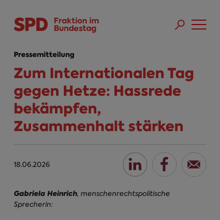
Direkt zum Inhalt
Skip to main menu
Skip to footer sitemap
Pressemitteilung
Zum Internationalen Tag
gegen Hetze: Hassrede
bekämpfen,
Zusammenhalt stärken
18.06.2026
Gabriela Heinrich
, menschenrechtspolitische
Sprecherin
: