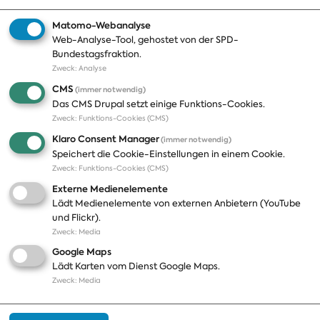
Geschichte
Matomo-Webanalyse
Web-Analyse-Tool, gehostet von der SPD-
Themen
Presse
Bundestagsfraktion.
Zweck
:
Analyse
A-Z
Presseveröffentlichungen
CMS
(immer notwendig)
Positionen
Fotos
Das CMS Drupal setzt einige Funktions-Cookies.
Zweck
:
Funktions-Cookies (CMS)
Bilanz
Abonnements
Klaro Consent Manager
(immer notwendig)
Publikationen
Pressekontakt
Speichert die Cookie-Einstellungen in einem Cookie.
Zweck
:
Funktions-Cookies (CMS)
Termine
Externe Medienelemente
Jobs und Ausbildung
Lädt Medienelemente von externen Anbietern (YouTube
Häufige Fragen
und Flickr).
Podcast
Zweck
:
Media
Abonnements
Google Maps
Aktualisierungen
Lädt Karten vom Dienst Google Maps.
Kontakt
Zweck
:
Media
Impressum