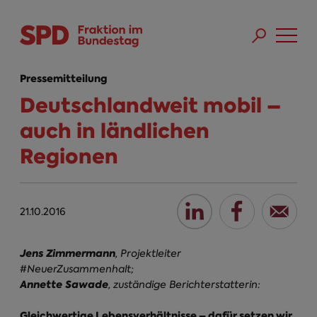
Direkt zum Inhalt
Skip to main menu
Skip to footer sitemap
Pressemitteilung
Deutschlandweit mobil –
auch in ländlichen
Regionen
21.10.2016
Jens Zimmermann
, Projektleiter
#
NeuerZusammenhalt
;
Annette Sawade
, zuständige Berichterstatterin:
Gleichwertige Lebensverhältnisse – dafür setzen wir