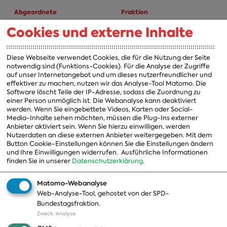
Abgeordnete
Fraktion
Cookies und externe Inhalte
A-Z
Fraktion
Vorsitzender
Diese Webseite verwendet Cookies, die für die Nutzung der Seite
notwendig sind (Funktions-Cookies). Für die Analyse der Zugriffe
Vorstand
auf unser Internetangebot und um dieses nutzerfreundlicher und
effektiver zu machen, nutzen wir das Analyse-Tool Matomo. Die
Arbeitsgruppen
Software löscht Teile der IP-Adresse, sodass die Zuordnung zu
einer Person unmöglich ist. Die Webanalyse kann deaktiviert
Ausschussvorsitzende
werden. Wenn Sie eingebettete Videos, Karten oder Social-
Media-Inhalte sehen möchten, müssen die Plug-Ins externer
Beauftragte
Anbieter aktiviert sein. Wenn Sie hierzu einwilligen, werden
Nutzerdaten an diese externen Anbieter weitergegeben. Mit dem
Landesgruppen
Button Cookie-Einstellungen können Sie die Einstellungen ändern
und Ihre Einwilligungen widerrufen.
Ausführliche Informationen
Organisation
finden Sie in unserer
Datenschutzerklärung
.
Geschichte
Matomo-Webanalyse
Web-Analyse-Tool, gehostet von der SPD-
Themen
Presse
Bundestagsfraktion.
Zweck
:
Analyse
A-Z
Presseveröffentlichungen