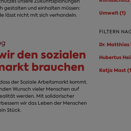
Klimaschutz 
chutzes unsere Zukunftsplanungen
ch gestalten und einhalten müssen:
Umwelt (1)
U
e lässt nicht mit sich verhandeln.
FILTERN NA
og
Dr. Matthias 
ir den sozialen
Hubertus Heil
markt brauchen
Katja Mast (1
, dass der Soziale Arbeitsmarkt kommt.
enden Wunsch vieler Menschen auf
ealität werden. Mit solidarischer
verbessern wir das Leben der Menschen
in Stück.