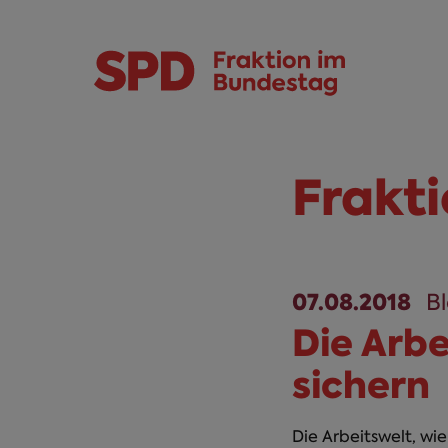
Direkt zum Inhalt
Skip to main menu
Skip to footer sitemap
Frakt
07.08.2018
B
Die Arb
sichern
Die Arbeitswelt, wie