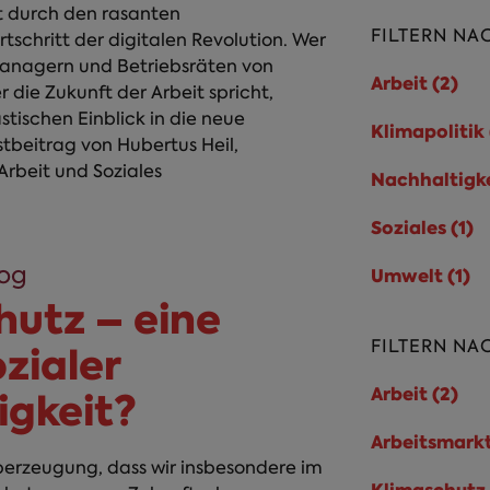
t durch den rasanten
FILTERN NA
tschritt der digitalen Revolution. Wer
Managern und Betriebsräten von
Arbeit (2)
Arb
r die Zukunft der Arbeit spricht,
tischen Einblick in die neue
Klimapolitik 
stbeitrag von Hubertus Heil,
Arbeit und Soziales
Nachhaltigke
Soziales (1)
S
log
Umwelt (1)
U
hutz – eine
FILTERN NA
zialer
Arbeit (2)
Arb
igkeit?
Arbeitsmarkt
Überzeugung, dass wir insbesondere im