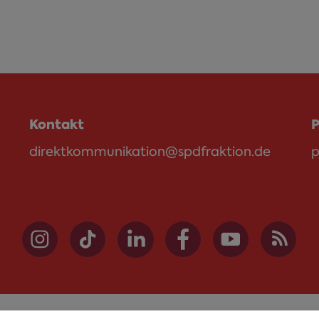
Kontakt
P
direktkommunikation@spdfraktion.de
p