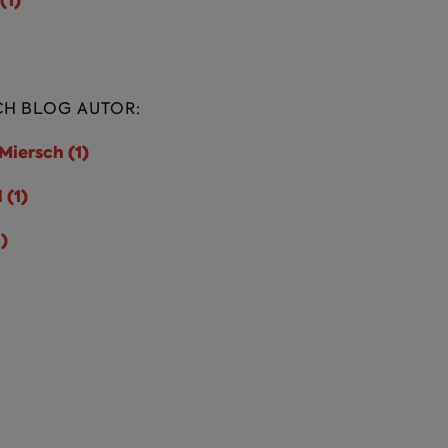
(1)
Klimaschutz Filter
anwenden
mwelt Filter anwenden
CH BLOG AUTOR:
Miersch (1)
Dr. Matthias
Miersch Filter
 (1)
Hubertus Heil Filter
anwenden
anwenden
)
Katja Mast Filter
anwenden