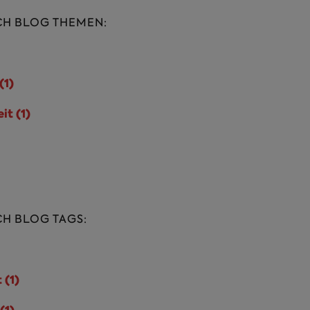
CH BLOG THEMEN:
eit Filter anwenden
(1)
Klimapolitik Filter
anwenden
it (1)
Nachhaltigkeit Filter
anwenden
oziales Filter anwenden
mwelt Filter anwenden
CH BLOG TAGS:
eit Filter anwenden
 (1)
Arbeitsmarkt Filter
anwenden