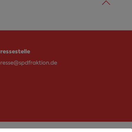
ressestelle
resse@spdfraktion.de