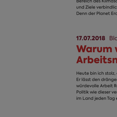
Bereich des Klimas
und Ziele verbindli
Denn der Planet Erd
17.07.2018
Bl
Warum w
Arbeits
Heute bin ich stolz
Er lässt den dräng
würdevolle Arbeit R
Politik wie dieser 
im Land jeden Tag e