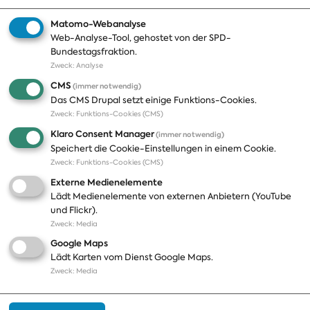
Geschichte
Matomo-Webanalyse
Web-Analyse-Tool, gehostet von der SPD-
Themen
Presse
Bundestagsfraktion.
Zweck
:
Analyse
A-Z
Presseveröffentlichungen
CMS
(immer notwendig)
Positionen
Fotos
Das CMS Drupal setzt einige Funktions-Cookies.
Zweck
:
Funktions-Cookies (CMS)
Bilanz
Abonnements
Klaro Consent Manager
(immer notwendig)
Publikationen
Pressekontakt
Speichert die Cookie-Einstellungen in einem Cookie.
Zweck
:
Funktions-Cookies (CMS)
Termine
Externe Medienelemente
Jobs und Ausbildung
Lädt Medienelemente von externen Anbietern (YouTube
Häufige Fragen
und Flickr).
Podcast
Zweck
:
Media
Abonnements
Google Maps
Aktualisierungen
Lädt Karten vom Dienst Google Maps.
Kontakt
Zweck
:
Media
Impressum