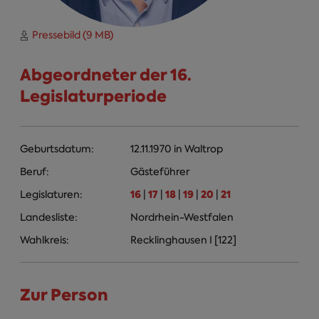
Pressebild (9 MB)
Abgeordneter der 16.
Legislaturperiode
Geburtsdatum:
12.11.1970
in
Waltrop
Beruf:
Gästeführer
16
17
18
19
20
21
Legislaturen:
|
|
|
|
|
Landesliste:
Nordrhein-Westfalen
Wahlkreis:
Recklinghausen I [122]
Zur Person