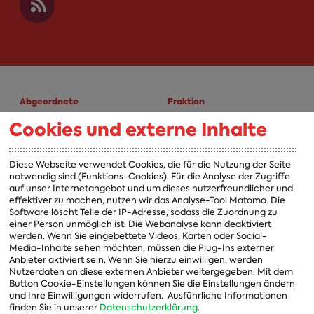
Abgeordnete
Fraktion
Cookies und externe Inhalte
A-Z
Fraktion
Vorsitzender
Diese Webseite verwendet Cookies, die für die Nutzung der Seite
notwendig sind (Funktions-Cookies). Für die Analyse der Zugriffe
Vorstand
auf unser Internetangebot und um dieses nutzerfreundlicher und
effektiver zu machen, nutzen wir das Analyse-Tool Matomo. Die
Arbeitsgruppen
Software löscht Teile der IP-Adresse, sodass die Zuordnung zu
einer Person unmöglich ist. Die Webanalyse kann deaktiviert
Ausschussvorsitzende
werden. Wenn Sie eingebettete Videos, Karten oder Social-
Media-Inhalte sehen möchten, müssen die Plug-Ins externer
Beauftragte
Anbieter aktiviert sein. Wenn Sie hierzu einwilligen, werden
Nutzerdaten an diese externen Anbieter weitergegeben. Mit dem
Landesgruppen
Button Cookie-Einstellungen können Sie die Einstellungen ändern
Organisation
und Ihre Einwilligungen widerrufen.
Ausführliche Informationen
finden Sie in unserer
Datenschutzerklärung
.