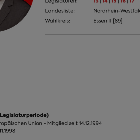
13
14
15
16
17
Legislaturen:
|
|
|
|
Landesliste:
Nordrhein-Westfal
Wahlkreis:
Essen II [89]
 Legislaturperiode)
päischen Union - Mitglied seit 14.12.1994
11.1998