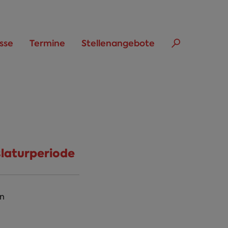
sse
Termine
Stellenangebote
slaturperiode
n