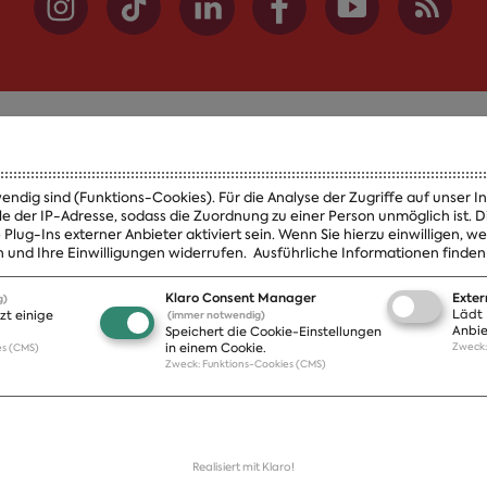
Themen
Presse
endig sind (Funktions-Cookies). Für die Analyse der Zugriffe auf unser 
A-Z
Presseveröff
le der IP-Adresse, sodass die Zuordnung zu einer Person unmöglich ist.
lug-Ins externer Anbieter aktiviert sein. Wenn Sie hierzu einwilligen, 
Positionen
Fotos
 und Ihre Einwilligungen widerrufen.
Ausführliche Informationen finden 
Bilanz
Abonnement
Publikationen
Pressekontak
Klaro Consent Manager
Exte
g)
de
Lädt 
zt einige
(immer notwendig)
Anbie
Speichert die Cookie-Einstellungen
in einem Cookie.
Zweck
es (CMS)
Zweck
:
Funktions-Cookies (CMS)
Realisiert mit Klaro!