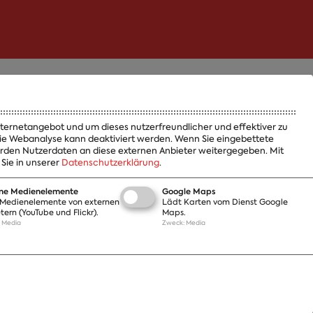
Termine
Jobs und Ausbildung
Internetangebot und um dieses nutzerfreundlicher und effektiver zu
Häufige Fragen
entlichungen
 Die Webanalyse kann deaktiviert werden. Wenn Sie eingebettete
werden Nutzerdaten an diese externen Anbieter weitergegeben. Mit
Podcast
Sie in unserer
Datenschutzerklärung
.
Abonnements
s
Aktualisierungen
t
rne Medienelemente
Google Maps
Kontakt
Medienelemente von externen
Lädt Karten vom Dienst Google
tern (YouTube und Flickr).
Maps.
:
Media
Zweck
:
Media
Impressum
Datenschutz
Cookie Einstellungen