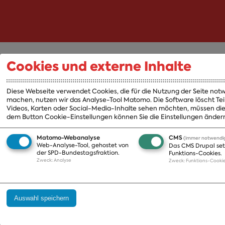
Cookies und externe Inhalte
Abgeordnete
Fraktion
Diese Webseite verwendet Cookies, die für die Nutzung der Seite notw
A-Z
Fraktion
machen, nutzen wir das Analyse-Tool Matomo. Die Software löscht Tei
Videos, Karten oder Social-Media-Inhalte sehen möchten, müssen die P
Vorsitzender
dem Button Cookie-Einstellungen können Sie die Einstellungen ändern
Vorstand
Arbeitsgruppen
Matomo-Webanalyse
CMS
(immer notwendi
Ausschussvorsitzen
Web-Analyse-Tool, gehostet von
Das CMS Drupal set
der SPD-Bundestagsfraktion.
Funktions-Cookies.
Beauftragte
Zweck
:
Analyse
Zweck
:
Funktions-Cooki
Landesgruppen
Organisation
Geschichte
Auswahl speichern