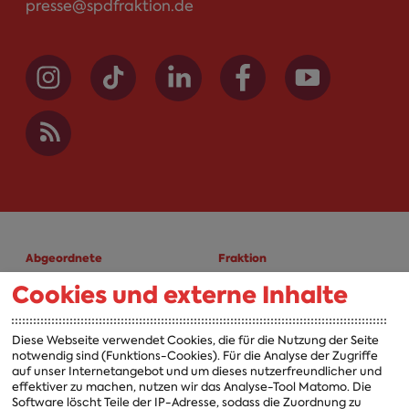
presse@spdfraktion.de
Abgeordnete
Fraktion
Cookies und externe Inhalte
A-Z
Fraktion
Vorsitzender
Diese Webseite verwendet Cookies, die für die Nutzung der Seite
notwendig sind (Funktions-Cookies). Für die Analyse der Zugriffe
Vorstand
auf unser Internetangebot und um dieses nutzerfreundlicher und
effektiver zu machen, nutzen wir das Analyse-Tool Matomo. Die
Arbeitsgruppen
Software löscht Teile der IP-Adresse, sodass die Zuordnung zu