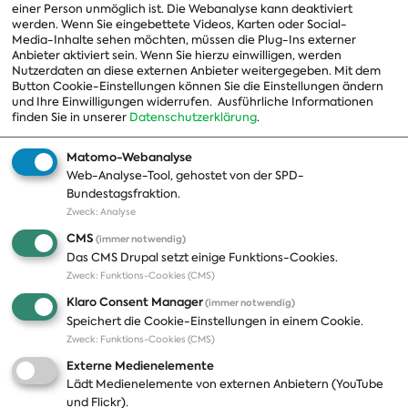
einer Person unmöglich ist. Die Webanalyse kann deaktiviert
Ausschussvorsitzende
werden. Wenn Sie eingebettete Videos, Karten oder Social-
Media-Inhalte sehen möchten, müssen die Plug-Ins externer
Beauftragte
Anbieter aktiviert sein. Wenn Sie hierzu einwilligen, werden
Nutzerdaten an diese externen Anbieter weitergegeben. Mit dem
Landesgruppen
Button Cookie-Einstellungen können Sie die Einstellungen ändern
und Ihre Einwilligungen widerrufen.
Ausführliche Informationen
Organisation
finden Sie in unserer
Datenschutzerklärung
.
Geschichte
Matomo-Webanalyse
Web-Analyse-Tool, gehostet von der SPD-
Themen
Presse
Bundestagsfraktion.
Zweck
:
Analyse
A-Z
Presseveröffentlichungen
CMS
(immer notwendig)
Positionen
Fotos
Das CMS Drupal setzt einige Funktions-Cookies.
Zweck
:
Funktions-Cookies (CMS)
Bilanz
Abonnements
Klaro Consent Manager
(immer notwendig)
Publikationen
Pressekontakt
Speichert die Cookie-Einstellungen in einem Cookie.
Zweck
:
Funktions-Cookies (CMS)
Termine
Externe Medienelemente
Jobs und Ausbildung
Lädt Medienelemente von externen Anbietern (YouTube
Häufige Fragen
und Flickr).