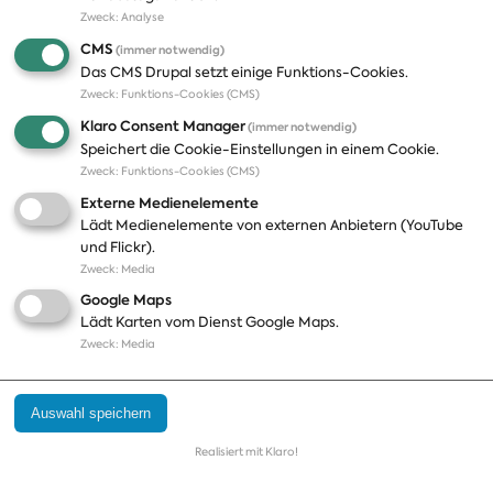
Zweck
:
Analyse
A-Z
Presseveröffentlichungen
CMS
(immer notwendig)
Positionen
Fotos
Das CMS Drupal setzt einige Funktions-Cookies.
Zweck
:
Funktions-Cookies (CMS)
Bilanz
Abonnements
Klaro Consent Manager
(immer notwendig)
Publikationen
Pressekontakt
Speichert die Cookie-Einstellungen in einem Cookie.
Zweck
:
Funktions-Cookies (CMS)
Termine
Externe Medienelemente
Jobs und Ausbildung
Lädt Medienelemente von externen Anbietern (YouTube
Häufige Fragen
und Flickr).
Podcast
Zweck
:
Media
Abonnements
Google Maps
Aktualisierungen
Lädt Karten vom Dienst Google Maps.
Kontakt
Zweck
:
Media
Impressum
Auswahl speichern
Datenschutz
Cookie Einstellungen
Realisiert mit Klaro!