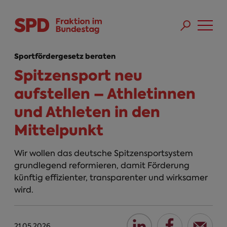
Direkt zum Inhalt
Skip to main menu
Skip to footer sitemap
Sportfördergesetz beraten
Spitzensport neu
aufstellen – Athletinnen
und Athleten in den
Mittelpunkt
Wir wollen das deutsche Spitzensportsystem
grundlegend reformieren, damit Förderung
künftig effizienter, transparenter und wirksamer
wird.
21.05.2026