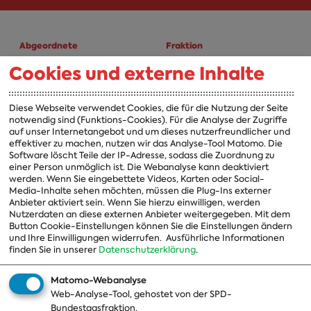
Abgeordnete
Fraktion
Cookies und externe Inhalte
A-Z
Fraktion
Vorsitzender
Diese Webseite verwendet Cookies, die für die Nutzung der Seite
notwendig sind (Funktions-Cookies). Für die Analyse der Zugriffe
Vorstand
auf unser Internetangebot und um dieses nutzerfreundlicher und
effektiver zu machen, nutzen wir das Analyse-Tool Matomo. Die
Arbeitsgruppen
Software löscht Teile der IP-Adresse, sodass die Zuordnung zu
einer Person unmöglich ist. Die Webanalyse kann deaktiviert
Ausschussvorsitzende
werden. Wenn Sie eingebettete Videos, Karten oder Social-
Media-Inhalte sehen möchten, müssen die Plug-Ins externer
Beauftragte
Anbieter aktiviert sein. Wenn Sie hierzu einwilligen, werden
Nutzerdaten an diese externen Anbieter weitergegeben. Mit dem
Landesgruppen
Button Cookie-Einstellungen können Sie die Einstellungen ändern
Organisation
und Ihre Einwilligungen widerrufen.
Ausführliche Informationen
finden Sie in unserer
Datenschutzerklärung
.
Geschichte
Matomo-Webanalyse
Web-Analyse-Tool, gehostet von der SPD-
Themen
Presse
Bundestagsfraktion.