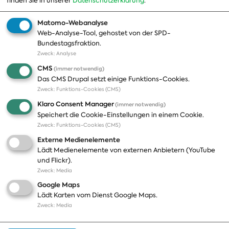
finden Sie in unserer
Datenschutzerklärung
.
Geschichte
Matomo-Webanalyse
Web-Analyse-Tool, gehostet von der SPD-
Themen
Presse
Bundestagsfraktion.
Zweck
:
Analyse
A-Z
Presseveröffentlichungen
CMS
(immer notwendig)
Positionen
Fotos
Das CMS Drupal setzt einige Funktions-Cookies.
Zweck
:
Funktions-Cookies (CMS)
Bilanz
Abonnements
Klaro Consent Manager
(immer notwendig)
Publikationen
Pressekontakt
Speichert die Cookie-Einstellungen in einem Cookie.
Zweck
:
Funktions-Cookies (CMS)
Termine
Externe Medienelemente
Jobs und Ausbildung
Lädt Medienelemente von externen Anbietern (YouTube
Häufige Fragen
und Flickr).
Podcast
Zweck
:
Media
Abonnements
Google Maps
Aktualisierungen
Lädt Karten vom Dienst Google Maps.
Kontakt
Zweck
:
Media
Impressum