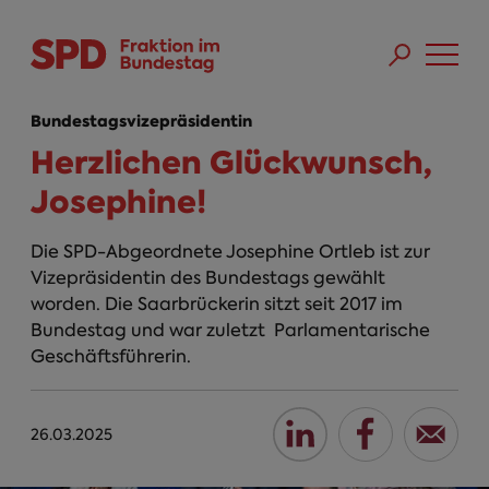
Direkt zum Inhalt
Skip to main menu
Skip to footer sitemap
Bundestagsvizepräsidentin
Herzlichen Glückwunsch,
Josephine!
Die SPD-Abgeordnete Josephine Ortleb ist zur
Vizepräsidentin des Bundestags gewählt
worden. Die Saarbrückerin sitzt seit 2017 im
Bundestag und war zuletzt Parlamentarische
Geschäftsführerin.
26.03.2025