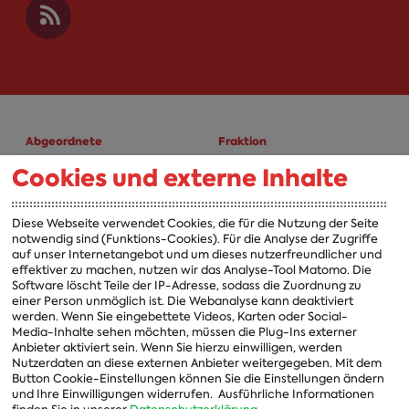
Abgeordnete
Fraktion
Cookies und externe Inhalte
A-Z
Fraktion
Vorsitzender
Diese Webseite verwendet Cookies, die für die Nutzung der Seite
notwendig sind (Funktions-Cookies). Für die Analyse der Zugriffe
Vorstand
auf unser Internetangebot und um dieses nutzerfreundlicher und
effektiver zu machen, nutzen wir das Analyse-Tool Matomo. Die
Arbeitsgruppen
Software löscht Teile der IP-Adresse, sodass die Zuordnung zu
einer Person unmöglich ist. Die Webanalyse kann deaktiviert
Ausschussvorsitzende
werden. Wenn Sie eingebettete Videos, Karten oder Social-
Media-Inhalte sehen möchten, müssen die Plug-Ins externer
Beauftragte
Anbieter aktiviert sein. Wenn Sie hierzu einwilligen, werden
Nutzerdaten an diese externen Anbieter weitergegeben. Mit dem
Landesgruppen
Button Cookie-Einstellungen können Sie die Einstellungen ändern
Organisation
und Ihre Einwilligungen widerrufen.
Ausführliche Informationen