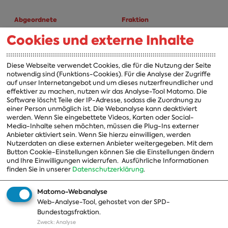
Abgeordnete
Fraktion
Cookies und externe Inhalte
A-Z
Fraktion
Vorsitzender
Diese Webseite verwendet Cookies, die für die Nutzung der Seite
notwendig sind (Funktions-Cookies). Für die Analyse der Zugriffe
Vorstand
auf unser Internetangebot und um dieses nutzerfreundlicher und
effektiver zu machen, nutzen wir das Analyse-Tool Matomo. Die
Arbeitsgruppen
Software löscht Teile der IP-Adresse, sodass die Zuordnung zu
einer Person unmöglich ist. Die Webanalyse kann deaktiviert
Ausschussvorsitzende
werden. Wenn Sie eingebettete Videos, Karten oder Social-
Media-Inhalte sehen möchten, müssen die Plug-Ins externer
Beauftragte
Anbieter aktiviert sein. Wenn Sie hierzu einwilligen, werden
Nutzerdaten an diese externen Anbieter weitergegeben. Mit dem
Landesgruppen
Button Cookie-Einstellungen können Sie die Einstellungen ändern
und Ihre Einwilligungen widerrufen.
Ausführliche Informationen
Organisation
finden Sie in unserer
Datenschutzerklärung
.
Geschichte
Matomo-Webanalyse
Web-Analyse-Tool, gehostet von der SPD-
Themen
Presse
Bundestagsfraktion.
Zweck
:
Analyse