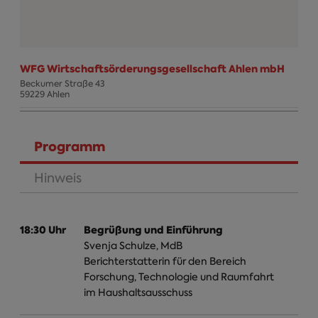
WFG Wirtschaftsörderungsgesellschaft Ahlen mbH
Beckumer Straße 43
59229 Ahlen
Termin Info
Programm
(aktiver Reiter)
Hinweis
18:30 Uhr
Begrüßung und Einführung
Svenja Schulze, MdB
Berichterstatterin für den Bereich
Forschung, Technologie und Raumfahrt
im Haushaltsausschuss