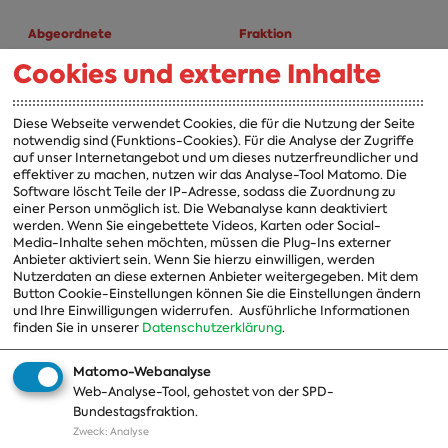
Abgeordnete
Fraktion
Cookies und externe Inhalte
A-Z
Fraktion
Vorsitzender
Diese Webseite verwendet Cookies, die für die Nutzung der Seite
notwendig sind (Funktions-Cookies). Für die Analyse der Zugriffe
Vorstand
auf unser Internetangebot und um dieses nutzerfreundlicher und
effektiver zu machen, nutzen wir das Analyse-Tool Matomo. Die
Arbeitsgruppen
Software löscht Teile der IP-Adresse, sodass die Zuordnung zu
einer Person unmöglich ist. Die Webanalyse kann deaktiviert
Ausschussvorsitzende
werden. Wenn Sie eingebettete Videos, Karten oder Social-
Media-Inhalte sehen möchten, müssen die Plug-Ins externer
Beauftragte
Anbieter aktiviert sein. Wenn Sie hierzu einwilligen, werden
Nutzerdaten an diese externen Anbieter weitergegeben. Mit dem
Landesgruppen
Button Cookie-Einstellungen können Sie die Einstellungen ändern
Organisation
und Ihre Einwilligungen widerrufen.
Ausführliche Informationen
finden Sie in unserer
Datenschutzerklärung
.
Geschichte
Matomo-Webanalyse
Web-Analyse-Tool, gehostet von der SPD-
Themen
Presse
Bundestagsfraktion.
Zweck
:
Analyse
A-Z
Presseveröffentlichungen