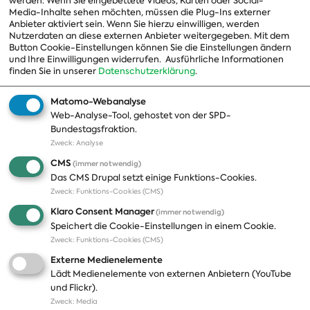
werden. Wenn Sie eingebettete Videos, Karten oder Social-
Media-Inhalte sehen möchten, müssen die Plug-Ins externer
Beauftragte
Anbieter aktiviert sein. Wenn Sie hierzu einwilligen, werden
Nutzerdaten an diese externen Anbieter weitergegeben. Mit dem
Landesgruppen
Button Cookie-Einstellungen können Sie die Einstellungen ändern
Organisation
und Ihre Einwilligungen widerrufen.
Ausführliche Informationen
finden Sie in unserer
Datenschutzerklärung
.
Geschichte
Matomo-Webanalyse
Web-Analyse-Tool, gehostet von der SPD-
Themen
Presse
Bundestagsfraktion.
Zweck
:
Analyse
A-Z
Presseveröffentlichungen
CMS
(immer notwendig)
Positionen
Fotos
Das CMS Drupal setzt einige Funktions-Cookies.
Zweck
:
Funktions-Cookies (CMS)
Bilanz
Abonnements
Klaro Consent Manager
(immer notwendig)
Publikationen
Pressekontakt
Speichert die Cookie-Einstellungen in einem Cookie.
Zweck
:
Funktions-Cookies (CMS)
Termine
Externe Medienelemente
Jobs und Ausbildung
Lädt Medienelemente von externen Anbietern (YouTube
Häufige Fragen
und Flickr).
Podcast
Zweck
:
Media