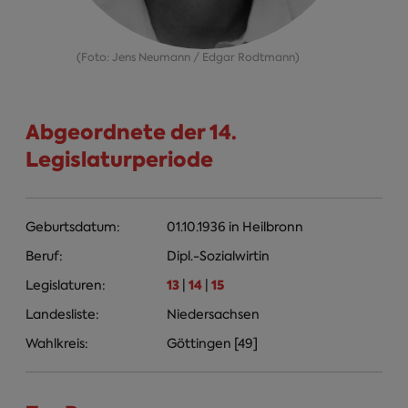
(Foto: Jens Neumann / Edgar Rodtmann)
Abgeordnete der 14.
Legislaturperiode
Geburtsdatum:
01.10.1936
in
Heilbronn
Beruf:
Dipl.-Sozialwirtin
13
14
15
Legislaturen:
|
|
Landesliste:
Niedersachsen
Wahlkreis:
Göttingen [49]