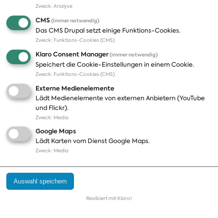
Zweck
:
Analyse
A-Z
Presseveröffentlichungen
CMS
(immer notwendig)
Positionen
Fotos
Das CMS Drupal setzt einige Funktions-Cookies.
Zweck
:
Funktions-Cookies (CMS)
Bilanz
Abonnements
Klaro Consent Manager
(immer notwendig)
Publikationen
Pressekontakt
Speichert die Cookie-Einstellungen in einem Cookie.
Zweck
:
Funktions-Cookies (CMS)
Termine
Externe Medienelemente
Jobs und Ausbildung
Lädt Medienelemente von externen Anbietern (YouTube
Häufige Fragen
und Flickr).
Podcast
Zweck
:
Media
Abonnements
Google Maps
Aktualisierungen
Lädt Karten vom Dienst Google Maps.
Kontakt
Zweck
:
Media
Impressum
Auswahl speichern
Datenschutz
Cookie Einstellungen
Realisiert mit Klaro!