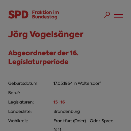
Direkt zum Inhalt
Skip to main menu
Skip to footer sitemap
Jörg Vogelsänger
Abgeordneter der 16.
Legislaturperiode
Geburtsdatum:
17.05.1964
in
Woltersdorf
Beruf:
15
16
Legislaturen:
|
Landesliste:
Brandenburg
Wahlkreis:
Frankfurt (Oder) - Oder-Spree
[63]