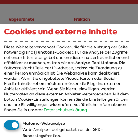
Abgeordnete
Fraktion
Cookies und externe Inhalte
A-Z
Fraktion
Vorsitzender
Diese Webseite verwendet Cookies, die für die Nutzung der Seite
notwendig sind (Funktions-Cookies). Für die Analyse der Zugriffe
Vorstand
auf unser Internetangebot und um dieses nutzerfreundlicher und
effektiver zu machen, nutzen wir das Analyse-Tool Matomo. Die
Arbeitsgruppen
Software löscht Teile der IP-Adresse, sodass die Zuordnung zu
einer Person unmöglich ist. Die Webanalyse kann deaktiviert
Ausschussvorsitzende
werden. Wenn Sie eingebettete Videos, Karten oder Social-
Media-Inhalte sehen möchten, müssen die Plug-Ins externer
Beauftragte
Anbieter aktiviert sein. Wenn Sie hierzu einwilligen, werden
Nutzerdaten an diese externen Anbieter weitergegeben. Mit dem
Landesgruppen
Button Cookie-Einstellungen können Sie die Einstellungen ändern
und Ihre Einwilligungen widerrufen.
Ausführliche Informationen
Organisation
finden Sie in unserer
Datenschutzerklärung
.
Geschichte
Matomo-Webanalyse
Web-Analyse-Tool, gehostet von der SPD-
Themen
Presse
Bundestagsfraktion.