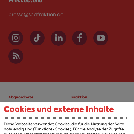
Pressestelle
presse@spdfraktion.de
Abgeordnete
Fraktion
Cookies und externe Inhalte
A-Z
Fraktion
Vorsitzender
Diese Webseite verwendet Cookies, die für die Nutzung der Seite
notwendig sind (Funktions-Cookies). Für die Analyse der Zugriffe
Vorstand