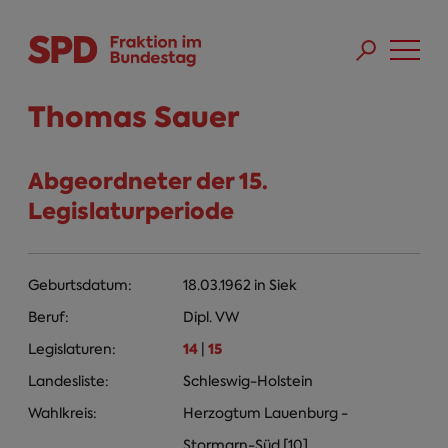
Direkt zum Inhalt
Skip to main menu
Skip to footer sitemap
Thomas Sauer
Abgeordneter der 15.
Legislaturperiode
Geburtsdatum:
18.03.1962
in
Siek
Beruf:
Dipl. VW
14
15
Legislaturen:
|
Landesliste:
Schleswig-Holstein
Wahlkreis:
Herzogtum Lauenburg -
Stormarn-Süd [10]