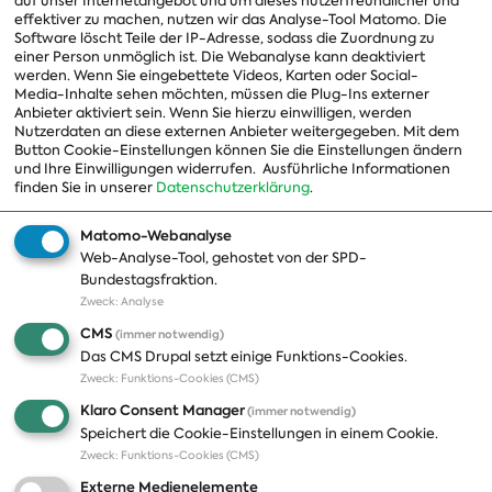
auf unser Internetangebot und um dieses nutzerfreundlicher und
effektiver zu machen, nutzen wir das Analyse-Tool Matomo. Die
Arbeitsgruppen
Software löscht Teile der IP-Adresse, sodass die Zuordnung zu
einer Person unmöglich ist. Die Webanalyse kann deaktiviert
Ausschussvorsitzende
werden. Wenn Sie eingebettete Videos, Karten oder Social-
Media-Inhalte sehen möchten, müssen die Plug-Ins externer
Beauftragte
Anbieter aktiviert sein. Wenn Sie hierzu einwilligen, werden
Nutzerdaten an diese externen Anbieter weitergegeben. Mit dem
Landesgruppen
Button Cookie-Einstellungen können Sie die Einstellungen ändern
Organisation
und Ihre Einwilligungen widerrufen.
Ausführliche Informationen
finden Sie in unserer
Datenschutzerklärung
.
Geschichte
Matomo-Webanalyse
Web-Analyse-Tool, gehostet von der SPD-
Themen
Presse
Bundestagsfraktion.
Zweck
:
Analyse
A-Z
Presseveröffentlichungen
CMS
(immer notwendig)
Positionen
Fotos
Das CMS Drupal setzt einige Funktions-Cookies.
Zweck
:
Funktions-Cookies (CMS)
Bilanz
Abonnements
Klaro Consent Manager
(immer notwendig)
Publikationen
Pressekontakt
Speichert die Cookie-Einstellungen in einem Cookie.
Zweck
:
Funktions-Cookies (CMS)
Termine
Externe Medienelemente