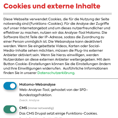
Cookies und externe Inhalte
A-Z
Fraktion
Vorsitzender
Diese Webseite verwendet Cookies, die für die Nutzung der Seite
notwendig sind (Funktions-Cookies). Für die Analyse der Zugriffe
Vorstand
auf unser Internetangebot und um dieses nutzerfreundlicher und
effektiver zu machen, nutzen wir das Analyse-Tool Matomo. Die
Arbeitsgruppen
Software löscht Teile der IP-Adresse, sodass die Zuordnung zu
einer Person unmöglich ist. Die Webanalyse kann deaktiviert
Ausschussvorsitzende
werden. Wenn Sie eingebettete Videos, Karten oder Social-
Media-Inhalte sehen möchten, müssen die Plug-Ins externer
Beauftragte
Anbieter aktiviert sein. Wenn Sie hierzu einwilligen, werden
Nutzerdaten an diese externen Anbieter weitergegeben. Mit dem
Landesgruppen
Button Cookie-Einstellungen können Sie die Einstellungen ändern
und Ihre Einwilligungen widerrufen.
Ausführliche Informationen
Organisation
finden Sie in unserer
Datenschutzerklärung
.
Geschichte
Matomo-Webanalyse
Web-Analyse-Tool, gehostet von der SPD-
Themen
Presse
Bundestagsfraktion.
Zweck
:
Analyse
A-Z
Presseveröffentlichungen
CMS
(immer notwendig)
Positionen
Fotos
Das CMS Drupal setzt einige Funktions-Cookies.