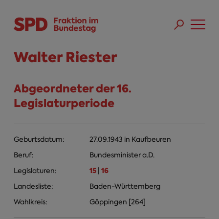
Direkt zum Inhalt
Skip to main menu
Skip to footer sitemap
Walter Riester
Abgeordneter der 16.
Legislaturperiode
Geburtsdatum:
27.09.1943
in
Kaufbeuren
Beruf:
Bundesminister a.D.
15
16
Legislaturen:
|
Landesliste:
Baden-Württemberg
Wahlkreis:
Göppingen [264]