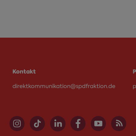
Kontakt
P
direktkommunikation@spdfraktion.de
p