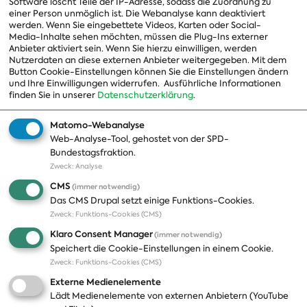
Software löscht Teile der IP-Adresse, sodass die Zuordnung zu
einer Person unmöglich ist. Die Webanalyse kann deaktiviert
Ausschussvorsitzende
werden. Wenn Sie eingebettete Videos, Karten oder Social-
Media-Inhalte sehen möchten, müssen die Plug-Ins externer
Beauftragte
Anbieter aktiviert sein. Wenn Sie hierzu einwilligen, werden
Nutzerdaten an diese externen Anbieter weitergegeben. Mit dem
Landesgruppen
Button Cookie-Einstellungen können Sie die Einstellungen ändern
Organisation
und Ihre Einwilligungen widerrufen.
Ausführliche Informationen
finden Sie in unserer
Datenschutzerklärung
.
Geschichte
Matomo-Webanalyse
Web-Analyse-Tool, gehostet von der SPD-
Themen
Presse
Bundestagsfraktion.
Zweck
:
Analyse
A-Z
Presseveröffentlichungen
CMS
(immer notwendig)
Positionen
Fotos
Das CMS Drupal setzt einige Funktions-Cookies.
Zweck
:
Funktions-Cookies (CMS)
Bilanz
Abonnements
Klaro Consent Manager
(immer notwendig)
Publikationen
Pressekontakt
Speichert die Cookie-Einstellungen in einem Cookie.
Zweck
:
Funktions-Cookies (CMS)
Termine
Externe Medienelemente
Jobs und Ausbildung
Lädt Medienelemente von externen Anbietern (YouTube
Häufige Fragen