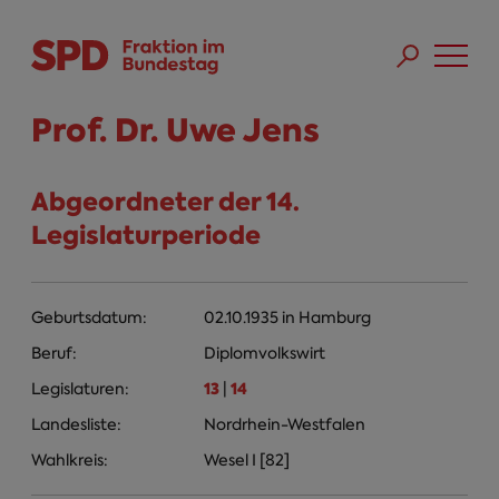
Direkt zum Inhalt
Skip to main menu
Skip to footer sitemap
Prof. Dr. Uwe Jens
Abgeordneter der 14.
Legislaturperiode
Geburtsdatum:
02.10.1935
in
Hamburg
Beruf:
Diplomvolkswirt
13
14
Legislaturen:
|
Landesliste:
Nordrhein-Westfalen
Wahlkreis:
Wesel I [82]