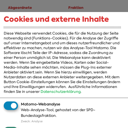
Abgeordnete
Fraktion
Cookies und externe Inhalte
A-Z
Fraktion
Vorsitzender
Diese Webseite verwendet Cookies, die für die Nutzung der Seite
notwendig sind (Funktions-Cookies). Für die Analyse der Zugriffe
Vorstand
auf unser Internetangebot und um dieses nutzerfreundlicher und
effektiver zu machen, nutzen wir das Analyse-Tool Matomo. Die
Arbeitsgruppen
Software löscht Teile der IP-Adresse, sodass die Zuordnung zu
einer Person unmöglich ist. Die Webanalyse kann deaktiviert
Ausschussvorsitzende
werden. Wenn Sie eingebettete Videos, Karten oder Social-
Media-Inhalte sehen möchten, müssen die Plug-Ins externer
Beauftragte
Anbieter aktiviert sein. Wenn Sie hierzu einwilligen, werden
Nutzerdaten an diese externen Anbieter weitergegeben. Mit dem
Landesgruppen
Button Cookie-Einstellungen können Sie die Einstellungen ändern
und Ihre Einwilligungen widerrufen.
Ausführliche Informationen
Organisation
finden Sie in unserer
Datenschutzerklärung
.
Geschichte
Matomo-Webanalyse
Web-Analyse-Tool, gehostet von der SPD-
Themen
Presse
Bundestagsfraktion.
Zweck
:
Analyse
A-Z
Presseveröffentlichungen