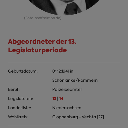
(Foto: spdfraktion.de)
Abgeordneter der 13.
Legislaturperiode
Geburtsdatum:
01.12.1941
in
Schönlanke/Pommern
Beruf:
Polizeibeamter
13
14
Legislaturen:
|
Landesliste:
Niedersachsen
Wahlkreis:
Cloppenburg - Vechta [27]