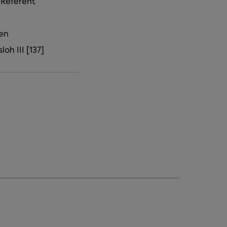
 Referent
en
oh III [137]