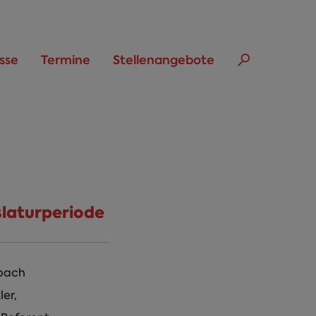
sse
Termine
Stellenangebote
slaturperiode
bach
ler,