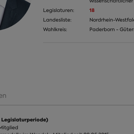
wissenschaftlicher
18
Legislaturen:
Landesliste:
Nordrhein-Westfal
Wahlkreis:
Paderborn - Gütersl
en
 Legislaturperiode)
ppe Demografischer Wandel - Mitglied