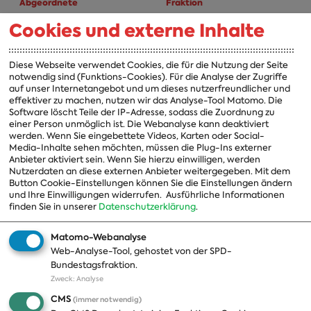
Abgeordnete
Fraktion
Cookies und externe Inhalte
A-Z
Fraktion
Vorsitzender
Diese Webseite verwendet Cookies, die für die Nutzung der Seite
notwendig sind (Funktions-Cookies). Für die Analyse der Zugriffe
Vorstand
auf unser Internetangebot und um dieses nutzerfreundlicher und
effektiver zu machen, nutzen wir das Analyse-Tool Matomo. Die
Arbeitsgruppen
Software löscht Teile der IP-Adresse, sodass die Zuordnung zu
einer Person unmöglich ist. Die Webanalyse kann deaktiviert
Ausschussvorsitzende
werden. Wenn Sie eingebettete Videos, Karten oder Social-
Media-Inhalte sehen möchten, müssen die Plug-Ins externer
Beauftragte
Anbieter aktiviert sein. Wenn Sie hierzu einwilligen, werden
Nutzerdaten an diese externen Anbieter weitergegeben. Mit dem
Landesgruppen
Button Cookie-Einstellungen können Sie die Einstellungen ändern
und Ihre Einwilligungen widerrufen.
Ausführliche Informationen
Organisation
finden Sie in unserer
Datenschutzerklärung
.
Geschichte
Matomo-Webanalyse
Web-Analyse-Tool, gehostet von der SPD-
Themen
Presse
Bundestagsfraktion.
Zweck
:
Analyse
A-Z
Presseveröffentlichungen
CMS
(immer notwendig)
Positionen
Fotos