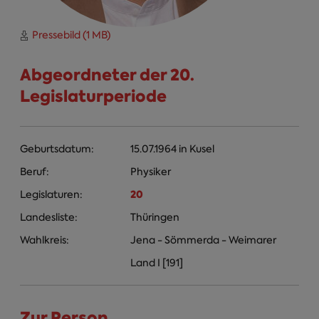
Pressebild (1 MB)
Abgeordneter der 20.
Legislaturperiode
Geburtsdatum:
15.07.1964
in
Kusel
Beruf:
Physiker
20
Legislaturen:
Landesliste:
Thüringen
Wahlkreis:
Jena - Sömmerda - Weimarer
Land I [191]
Zur Person