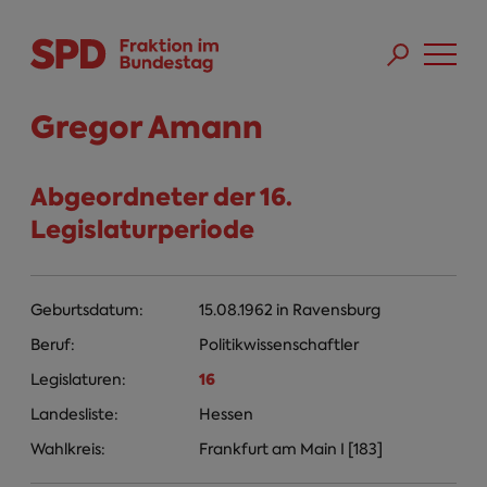
Direkt zum Inhalt
Skip to main menu
Skip to footer sitemap
Gregor Amann
Abgeordneter der 16.
Legislaturperiode
Geburtsdatum:
15.08.1962
in
Ravensburg
Beruf:
Politikwissenschaftler
16
Legislaturen:
Landesliste:
Hessen
Wahlkreis:
Frankfurt am Main I [183]