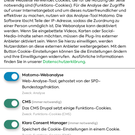
Diese Webseite verwendet Cookies, die für die Nutzung der Seite
notwendig sind (Funktions-Cookies). Für die Analyse der Zugriffe
Vorstand
auf unser Internetangebot und um dieses nutzerfreundlicher und
effektiver zu machen, nutzen wir das Analyse-Tool Matomo. Die
Arbeitsgruppen
Software löscht Teile der IP-Adresse, sodass die Zuordnung zu
einer Person unmöglich ist. Die Webanalyse kann deaktiviert
Ausschussvorsitzende
werden. Wenn Sie eingebettete Videos, Karten oder Social-
Media-Inhalte sehen möchten, müssen die Plug-Ins externer
Beauftragte
Anbieter aktiviert sein. Wenn Sie hierzu einwilligen, werden
Nutzerdaten an diese externen Anbieter weitergegeben. Mit dem
Landesgruppen
Button Cookie-Einstellungen können Sie die Einstellungen ändern
und Ihre Einwilligungen widerrufen.
Ausführliche Informationen
Organisation
finden Sie in unserer
Datenschutzerklärung
.
Geschichte
Matomo-Webanalyse
Web-Analyse-Tool, gehostet von der SPD-
Themen
Presse
Bundestagsfraktion.
Zweck
:
Analyse
A-Z
Presseveröffentlichungen
CMS
(immer notwendig)
Positionen
Fotos
Das CMS Drupal setzt einige Funktions-Cookies.
Zweck
:
Funktions-Cookies (CMS)
Bilanz
Abonnements
Klaro Consent Manager
(immer notwendig)
Publikationen
Pressekontakt
Speichert die Cookie-Einstellungen in einem Cookie.